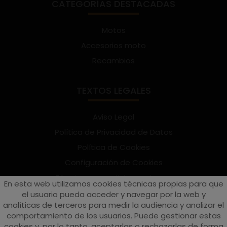
CATEGORÍAS DESTACADAS
Motos
Accesorios moto
Recambios
TEXTOS LEGALES
Aviso Legal
Política de Privacidad de Datos
Política de Cookies
Configuración de Cookies
Términos y condiciones de uso
En esta web utilizamos cookies técnicas propias para que
Suscríbete al Newsletter
el usuario pueda acceder y navegar por la web y
analíticas de terceros para medir la audiencia y analizar el
comportamiento de los usuarios. Puede gestionar estas
cookies y, por lo tanto, aceptarlas o rechazarlas de forma