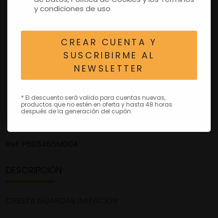
y condiciones de uso
CREAR CUENTA Y
SUSCRIBIRME AL
NEWSLETTER
* El descuento será valido para cuentas nuevas,
productos que no estén en oferta y hasta 48 horas
después de la generación del cupón.
Ref.
P605465M004
DESCRIPCIÓN
CRESTA GUARDAB IMITACION