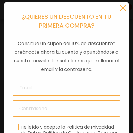
0
¿QUIERES UN DESCUENTO EN TU
PRIMERA COMPRA?
Accesorios moto
>
Otros
Consigue un cupón del 10% de descuento*
CRESTA GUARDAB IMITACION
creándote ahora tu cuenta y apuntándote a
nuestro newsletter solo tienes que rellenar el
0 comentarios
email y la contraseña.
He leído y acepto la
Política de Privacidad
de Datos
,
Política de Cookies
y los
Términos