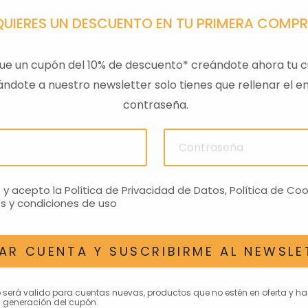
QUIERES UN DESCUENTO EN TU PRIMERA COMP
ue un cupón del 10% de descuento* creándote ahora tu c
ndote a nuestro newsletter solo tienes que rellenar el em
contraseña.
ULAS
SENSOR PRESION
LLAVE
ACEITEROMO
24,28€
o y acepto la
Política de Privacidad de Datos
,
Política de Coo
s y condiciones de uso
AR CUENTA Y SUSCRIBIRME AL NEWSLE
AN INTERESAR
o será valido para cuentas nuevas, productos que no estén en oferta y h
 generación del cupón.