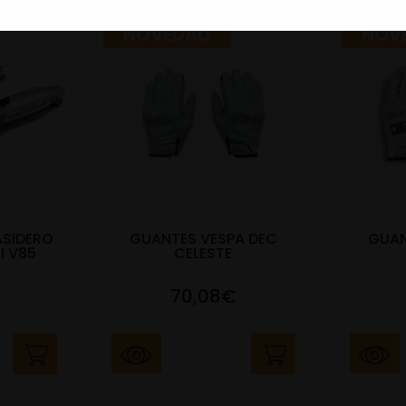
NOVEDAD
NOV
ASIDERO
GUANTES VESPA DEC
GUAN
I V85
CELESTE
70,08€