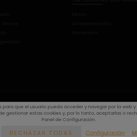
asión
Motos
 Service
Accesorios moto
oto
Recambios
 garantía
s para que el usuario pueda acceder y navegar por la web y a
e gestionar estas cookies y, por lo tanto, aceptarlas o recha
Panel de Configuración.
Configuración
M
RECHAZAR TODAS