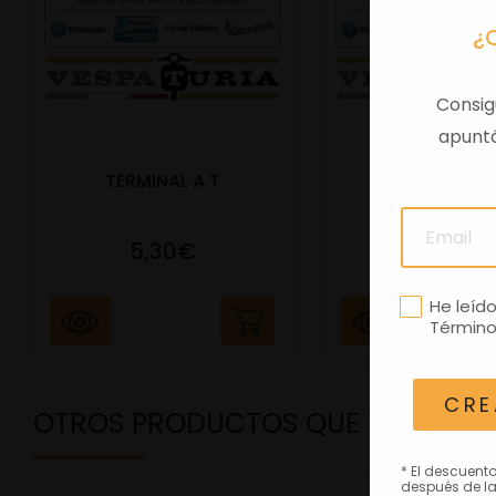
¿
Consig
apuntá
TERMINAL A.T
PORTAMATRIC
5,30€
41,47€
He leíd
Término
CRE
OTROS PRODUCTOS QUE TE PODRÍ
* El descuent
después de la