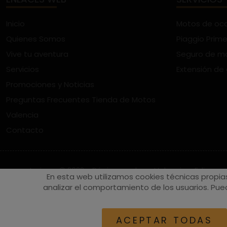
Inicio
Motos de oc
Quienes Somos
Piaggio Prime
Vive tu aventura
Seguro de m
Servicios
Extensión de
Promociones y Noticias
Preguntas Frecuentes Tienda de Motos
Valencia
Contacto
vespaturia.es
© 2022 - Páginas web en Valencia -
Edina
En esta web utilizamos cookies técnicas propia
analizar el comportamiento de los usuarios. Pued
ACEPTAR TODAS