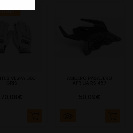
EDAD
TES VESPA DEC
ASIDERO PASAJERO
GRIS
APRILIA RS 457
70,08€
50,09€