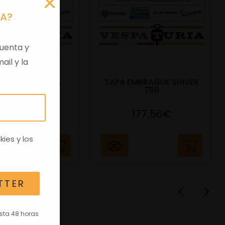
RA?
uenta y
ail y la
 VIRGEN APRILIA
TAPA EMBRAGUE SHIVER
C/TRANSPO
750
82,96€
177,56€
kies
y los
TTER
asta 48 horas