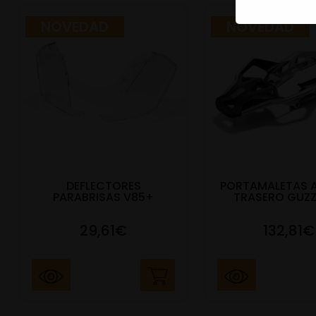
NOVEDAD
NOVEDAD
DEFLECTORES
PORTAMALETAS 
PARABRISAS V85+
TRASERO GUZZ
29,61€
132,81€