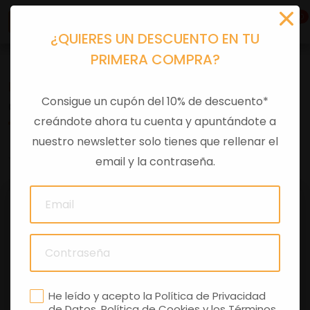
0
¿QUIERES UN DESCUENTO EN TU
PRIMERA COMPRA?
Recambios
>
Despieces
Consigue un cupón del 10% de descuento*
COJINETE DE RODILLOS 35X50X17
creándote ahora tu cuenta y apuntándote a
nuestro newsletter solo tienes que rellenar el
0 comentarios
email y la contraseña.
He leído y acepto la
Política de Privacidad
de Datos
,
Política de Cookies
y los
Términos