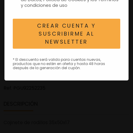
y condiciones de uso
CREAR CUENTA Y
SUSCRIBIRME AL
NEWSLETTER
* El descuento será valido para cuentas nuevas,
productos que no estén en oferta y hasta 48 horas
después de la generación del cupón.
Ref.
PGU92252235
DESCRIPCIÓN
Cojinete de rodillos 35x50x17