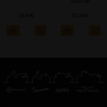
GUZZI V85
29,61€
132,81€