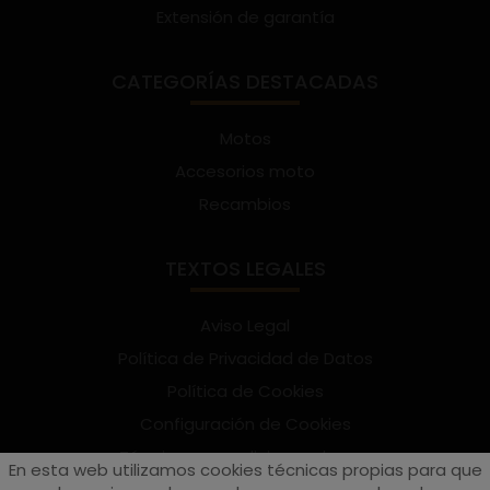
Extensión de garantía
CATEGORÍAS DESTACADAS
Motos
Accesorios moto
Recambios
TEXTOS LEGALES
Aviso Legal
Política de Privacidad de Datos
Política de Cookies
Configuración de Cookies
Términos y condiciones de uso
En esta web utilizamos cookies técnicas propias para que
Suscríbete al Newsletter