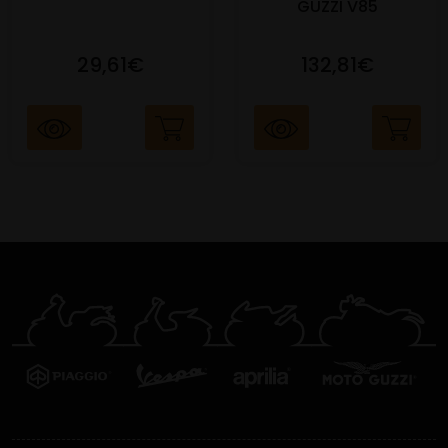
GUZZI V85
29,61€
132,81€