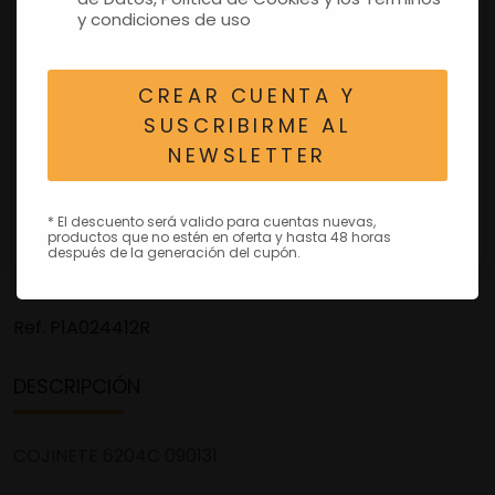
y condiciones de uso
CREAR CUENTA Y
SUSCRIBIRME AL
NEWSLETTER
* El descuento será valido para cuentas nuevas,
productos que no estén en oferta y hasta 48 horas
después de la generación del cupón.
Ref.
P1A024412R
DESCRIPCIÓN
COJINETE 6204C 090131