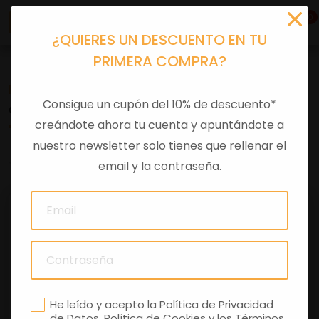
0
¿QUIERES UN DESCUENTO EN TU
PRIMERA COMPRA?
Recambios
>
Despieces
Consigue un cupón del 10% de descuento*
COJINETE 6204C 090131
creándote ahora tu cuenta y apuntándote a
nuestro newsletter solo tienes que rellenar el
0 comentarios
email y la contraseña.
He leído y acepto la
Política de Privacidad
de Datos
,
Política de Cookies
y los
Términos