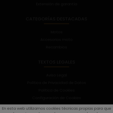
Extensión de garantía
CATEGORÍAS DESTACADAS
Motos
Accesorios moto
Recambios
TEXTOS LEGALES
Aviso Legal
Política de Privacidad de Datos
Política de Cookies
Configuración de Cookies
Términos y condiciones de uso
En esta web utilizamos cookies técnicas propias para que
Suscríbete al Newsletter