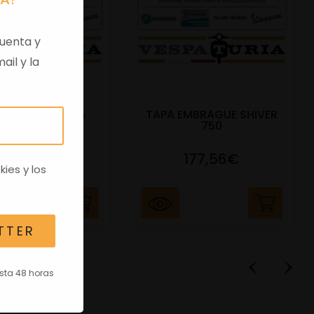
uenta y
ail y la
 VIRGEN APRILIA
TAPA EMBRAGUE SHIVER
C/TRANSPO
750
82,96€
177,56€
kies
y los
TTER
asta 48 horas