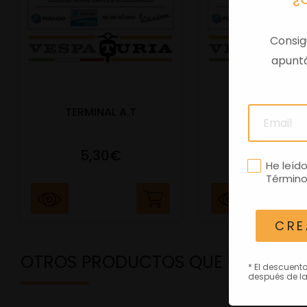
Consig
apuntá
TERMINAL A.T
PORTAMATRIC
5,30€
41,47€
He leíd
Término
CRE
OTROS PRODUCTOS QUE TE PODRÍ
* El descuent
después de la