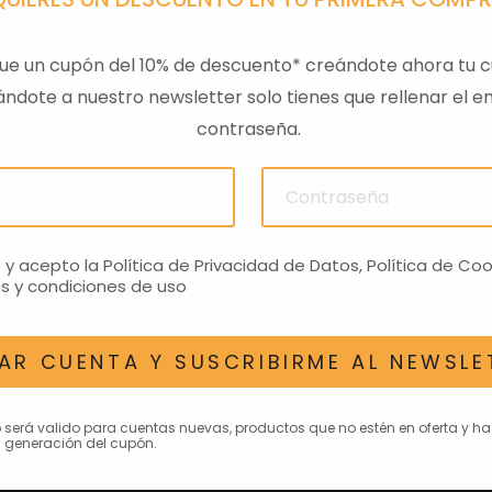
ue un cupón del 10% de descuento* creándote ahora tu c
ndote a nuestro newsletter solo tienes que rellenar el em
contraseña.
ULAS
SENSOR PRESION
LLAVE
ACEITEROMO
24,28€
o y acepto la
Política de Privacidad de Datos
,
Política de Coo
s y condiciones de uso
AR CUENTA Y SUSCRIBIRME AL NEWSLE
AN INTERESAR
o será valido para cuentas nuevas, productos que no estén en oferta y h
 generación del cupón.