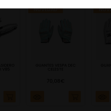
NOVEDAD
NOV
ASIDERO
GUANTES VESPA DEC
GUAN
I V85
CELESTE
70,08€