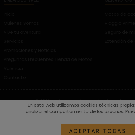
Inicio
Motos de oc
Quienes Somos
Piaggio Prime
Vive tu aventura
Seguro de m
Servicios
Extensión de
Promociones y Noticias
Preguntas Frecuentes Tienda de Motos
Valencia
Contacto
vespaturia.es
© 2022 - Páginas web en Valencia -
Edina
En esta web utilizamos cookies técnicas propia
analizar el comportamiento de los usuarios. Pued
ACEPTAR TODAS