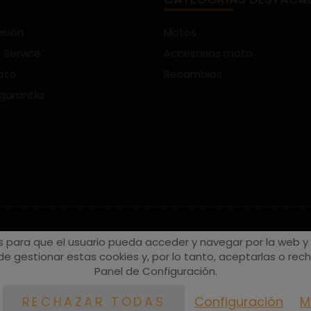
asión
Motos
 Service
Accesorios moto
oto
Recambios
 garantía
s para que el usuario pueda acceder y navegar por la web y a
e gestionar estas cookies y, por lo tanto, aceptarlas o recha
Panel de Configuración.
Configuración
M
RECHAZAR TODAS