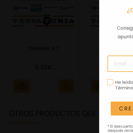
¿
Consig
apuntá
TERMINAL A.T
PORTAMATRIC
5,30€
41,47€
He leíd
Término
CRE
OTROS PRODUCTOS QUE TE PODRÍ
* El descuent
después de la