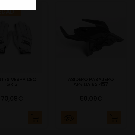
EDAD
TES VESPA DEC
ASIDERO PASAJERO
GRIS
APRILIA RS 457
70,08€
50,09€