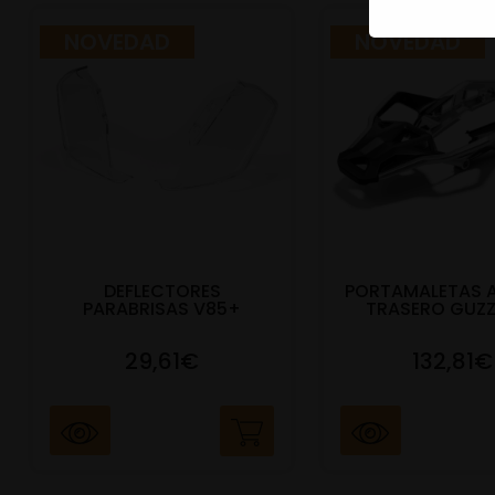
NOVEDAD
NOVEDAD
DEFLECTORES
PORTAMALETAS 
PARABRISAS V85+
TRASERO GUZZ
29,61€
132,81€