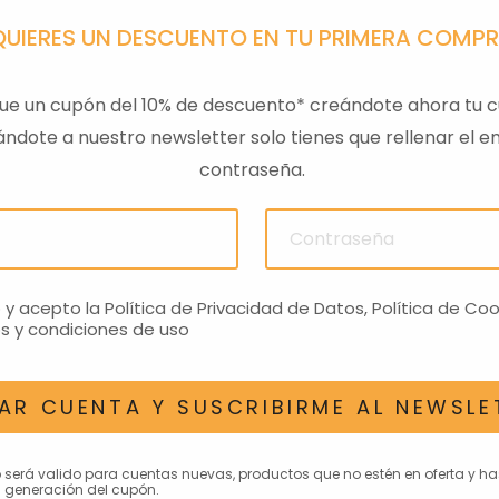
QUIERES UN DESCUENTO EN TU PRIMERA COMP
ue un cupón del 10% de descuento* creándote ahora tu c
ndote a nuestro newsletter solo tienes que rellenar el em
contraseña.
ULAS
SENSOR PRESION
LLAVE
ACEITEROMO
24,28€
o y acepto la
Política de Privacidad de Datos
,
Política de Coo
s y condiciones de uso
AR CUENTA Y SUSCRIBIRME AL NEWSLE
AN INTERESAR
o será valido para cuentas nuevas, productos que no estén en oferta y h
 generación del cupón.