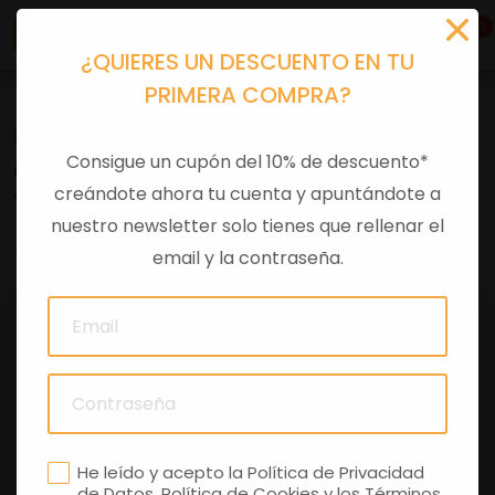
0
¿QUIERES UN DESCUENTO EN TU
PRIMERA COMPRA?
Recambios
>
Despieces
Consigue un cupón del 10% de descuento*
CERRADURA SILLIN VESPA GT
creándote ahora tu cuenta y apuntándote a
nuestro newsletter solo tienes que rellenar el
0 comentarios
email y la contraseña.
He leído y acepto la
Política de Privacidad
de Datos
,
Política de Cookies
y los
Términos