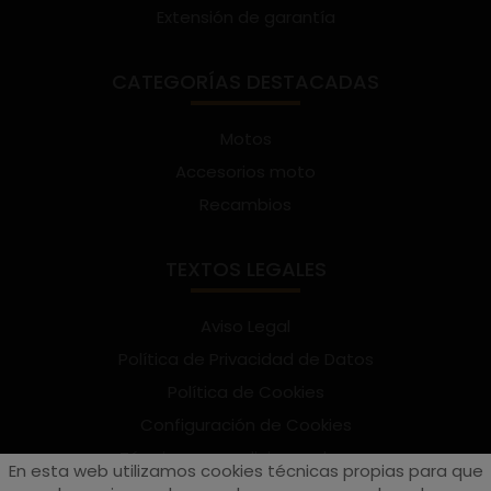
Extensión de garantía
CATEGORÍAS DESTACADAS
Motos
Accesorios moto
Recambios
TEXTOS LEGALES
Aviso Legal
Política de Privacidad de Datos
Política de Cookies
Configuración de Cookies
Términos y condiciones de uso
En esta web utilizamos cookies técnicas propias para que
Suscríbete al Newsletter