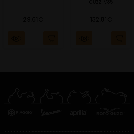
GUZZI V85
29,61€
132,81€