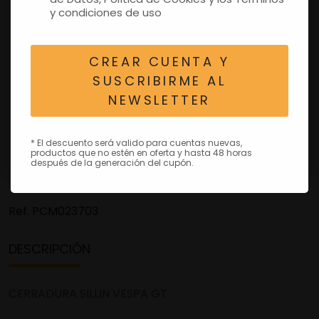
y condiciones de uso
CREAR CUENTA Y
SUSCRIBIRME AL
NEWSLETTER
* El descuento será valido para cuentas nuevas,
productos que no estén en oferta y hasta 48 horas
después de la generación del cupón.
Ref.
PCM023703
DESCRIPCIÓN
CERRADURA SILLIN VESPA GT