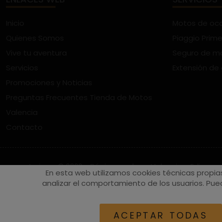
Inicio
Motos de oc
Quienes Somos
Piaggio Prime
Vive tu aventura
Seguro de m
Servicios
Extensión de
Promociones y Noticias
Preguntas Frecuentes Tienda de Motos
Valencia
Contacto
vespaturia.es
© 2022 - Páginas web en Valencia -
Edina
En esta web utilizamos cookies técnicas propia
analizar el comportamiento de los usuarios. Pued
ACEPTAR TODAS