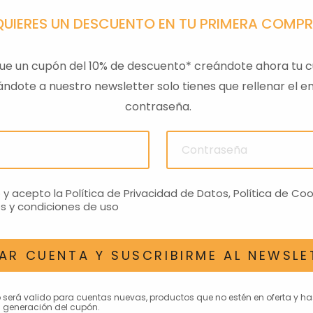
QUIERES UN DESCUENTO EN TU PRIMERA COMP
ue un cupón del 10% de descuento* creándote ahora tu c
ndote a nuestro newsletter solo tienes que rellenar el em
contraseña.
SAJERO
RESPALDO BAUL 52L MP3
BAUL B
RO
400CC NE
€
91,17€
o y acepto la
Política de Privacidad de Datos
,
Política de Coo
s y condiciones de uso
AR CUENTA Y SUSCRIBIRME AL NEWSLE
AN INTERESAR
o será valido para cuentas nuevas, productos que no estén en oferta y h
 generación del cupón.