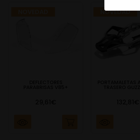
NOVEDAD
NOVEDAD
DEFLECTORES
PORTAMALETAS 
PARABRISAS V85+
TRASERO GUZZ
29,61€
132,81€