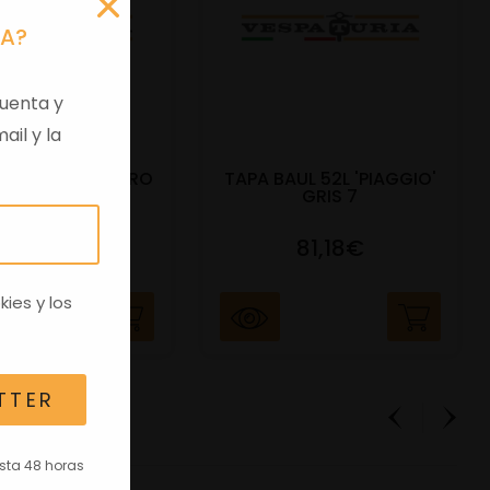
RA?
uenta y
ail y la
EVERLY 400 NEGRO
TAPA BAUL 52L 'PIAGGIO'
METEORO
GRIS 7
302,81€
81,18€
kies
y los
TTER
asta 48 horas