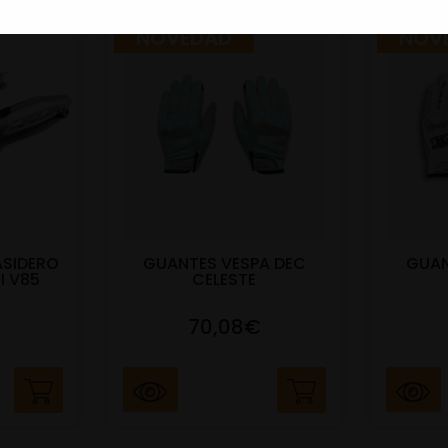
NOVEDAD
NOV
ASIDERO
GUANTES VESPA DEC
GUAN
I V85
CELESTE
70,08€