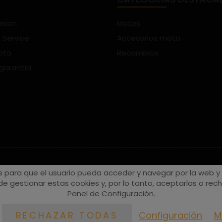
asión
Motos
 Service
Accesorios moto
oto
Recambios
 garantía
s para que el usuario pueda acceder y navegar por la web y a
e gestionar estas cookies y, por lo tanto, aceptarlas o recha
Panel de Configuración.
Configuración
M
RECHAZAR TODAS