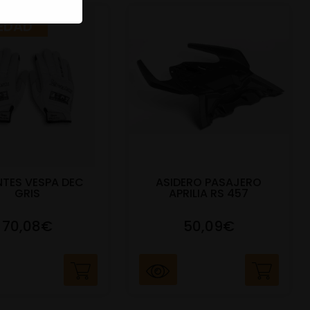
EDAD
TES VESPA DEC
ASIDERO PASAJERO
GRIS
APRILIA RS 457
70,08€
50,09€