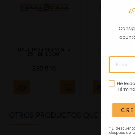
¿
Consig
apuntá
BAUL TRAS VESPA GTS
TAPA SILLIN PA
E5+ BEIGE Q01
RS660 NEG
292,81€
272,81
He leíd
Término
CRE
OTROS PRODUCTOS QUE TE PODRÍ
* El descuent
después de la