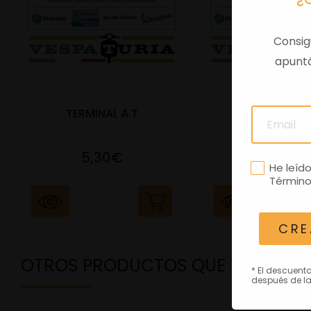
Consig
apuntá
TERMINAL A.T
PORTAMATRIC
5,30€
41,47€
He leíd
Término
CRE
OTROS PRODUCTOS QUE TE PODRÍ
* El descuent
después de la