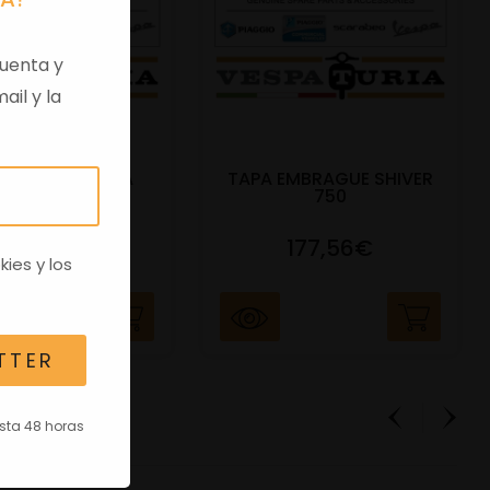
uenta y
ail y la
 VIRGEN APRILIA
TAPA EMBRAGUE SHIVER
C/TRANSPO
750
82,96€
177,56€
kies
y los
TTER
asta 48 horas