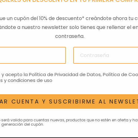
ue un cupón del 10% de descuento* creándote ahora tu c
ndote a nuestro newsletter solo tienes que rellenar el em
contraseña.
ULAS
SENSOR PRESION
LLAVE
ACEITEROMO
24,28€
o y acepto la
Política de Privacidad de Datos
,
Política de Coo
s y condiciones de uso
AR CUENTA Y SUSCRIBIRME AL NEWSLE
AN INTERESAR
o será valido para cuentas nuevas, productos que no estén en oferta y h
 generación del cupón.