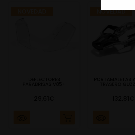
NOVEDAD
NOVEDAD
DEFLECTORES
PORTAMALETAS 
PARABRISAS V85+
TRASERO GUZZ
29,61€
132,81€