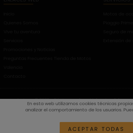
Inicio
Motos de oc
Quienes Somos
Piaggio Prime
Vive tu aventura
Seguro de m
Servicios
Extensión de
Promociones y Noticias
Preguntas Frecuentes Tienda de Motos
Valencia
Contacto
vespaturia.es
© 2022 - Páginas web en Valencia -
Edina
En esta web utilizamos cookies técnicas propia
analizar el comportamiento de los usuarios. Pued
ACEPTAR TODAS