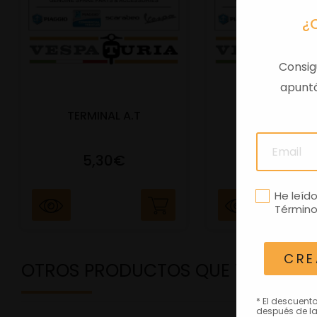
¿
Consig
apuntá
TERMINAL A.T
PORTAMATRIC
5,30€
41,47€
He leíd
Término
CRE
OTROS PRODUCTOS QUE TE PODRÍ
* El descuent
después de la