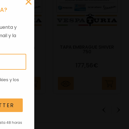
RA?
uenta y
ail y la
 VIRGEN APRILIA
TAPA EMBRAGUE SHIVER
C/TRANSPO
750
82,96€
177,56€
kies
y los
TTER
asta 48 horas