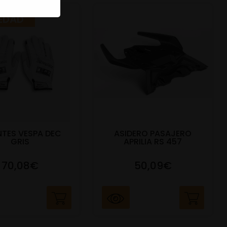
EDAD
TES VESPA DEC
ASIDERO PASAJERO
GRIS
APRILIA RS 457
70,08€
50,09€