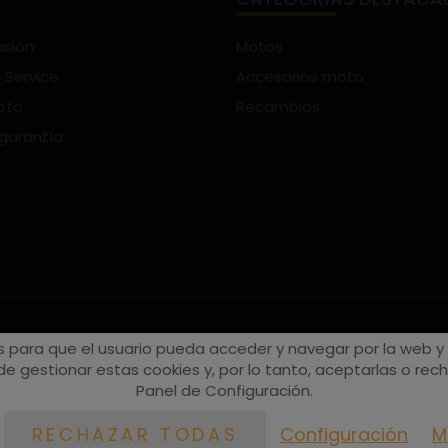
asión
Motos
 Service
Accesorios moto
oto
Recambios
 garantía
s para que el usuario pueda acceder y navegar por la web y a
e gestionar estas cookies y, por lo tanto, aceptarlas o recha
Panel de Configuración.
Configuración
M
RECHAZAR TODAS