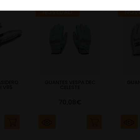
NOVEDAD
NOV
ASIDERO
GUANTES VESPA DEC
GUAN
I V85
CELESTE
70,08€