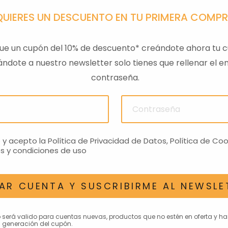
QUIERES UN DESCUENTO EN TU PRIMERA COMP
ue un cupón del 10% de descuento* creándote ahora tu c
ndote a nuestro newsletter solo tienes que rellenar el em
contraseña.
ULAS
SENSOR PRESION
LLAVE
ACEITEROMO
24,28€
o y acepto la
Política de Privacidad de Datos
,
Política de Coo
s y condiciones de uso
AR CUENTA Y SUSCRIBIRME AL NEWSLE
AN INTERESAR
o será valido para cuentas nuevas, productos que no estén en oferta y h
 generación del cupón.