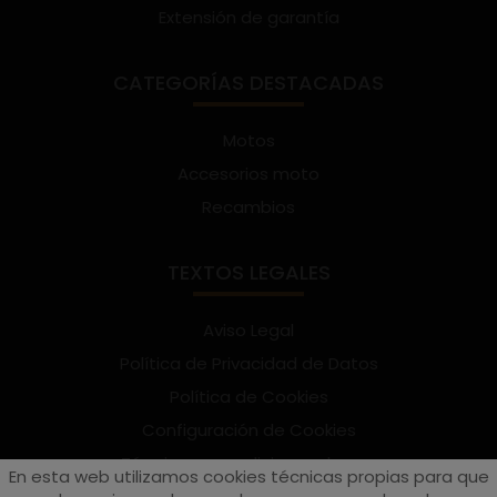
Extensión de garantía
CATEGORÍAS DESTACADAS
Motos
Accesorios moto
Recambios
TEXTOS LEGALES
Aviso Legal
Política de Privacidad de Datos
Política de Cookies
Configuración de Cookies
Términos y condiciones de uso
En esta web utilizamos cookies técnicas propias para que
Suscríbete al Newsletter