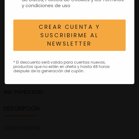
y condiciones de uso
CREAR CUENTA Y
SUSCRIBIRME AL
NEWSLETTER
* El descuento será valido para cuentas nuevas,
productos que no estén en oferta y hasta 48 horas
después de la generación del cupón.
Ref.
PAP8214230
DESCRIPCIÓN
CAVO FRIZIONE