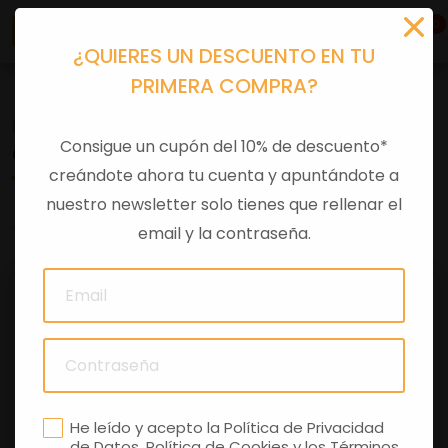
0
¿QUIERES UN DESCUENTO EN TU
PRIMERA COMPRA?
Recambios
>
Despieces
Consigue un cupón del 10% de descuento*
CAVO FRIZIONE
creándote ahora tu cuenta y apuntándote a
nuestro newsletter solo tienes que rellenar el
0 comentarios
email y la contraseña.
He leído y acepto la
Política de Privacidad
de Datos
,
Política de Cookies
y los
Términos