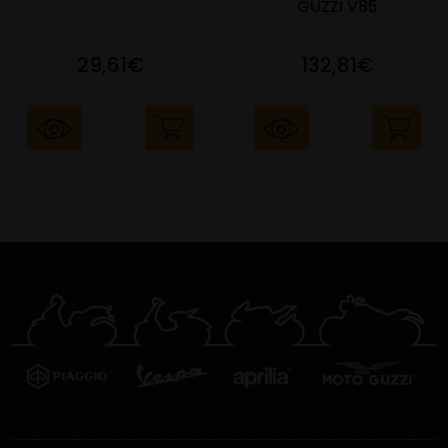
GUZZI V85
29,61€
132,81€