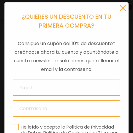
0
¿QUIERES UN DESCUENTO EN TU
PRIMERA COMPRA?
Recambios
>
Despieces
Consigue un cupón del 10% de descuento*
CASQUILLO SEPARADOR
creándote ahora tu cuenta y apuntándote a
nuestro newsletter solo tienes que rellenar el
0 comentarios
email y la contraseña.
He leído y acepto la
Política de Privacidad
de Datos
,
Política de Cookies
y los
Términos