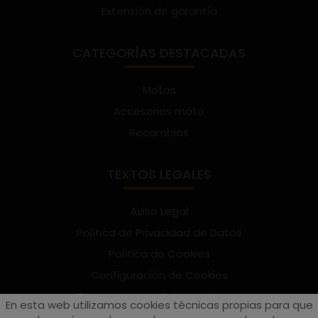
Extensión de garantía
CATEGORÍAS DESTACADAS
Motos
Accesorios moto
Recambios
TEXTOS LEGALES
Aviso Legal
Política de Privacidad de Datos
Política de Cookies
Configuración de Cookies
Términos y condiciones de uso
En esta web utilizamos cookies técnicas propias para que
Suscríbete al Newsletter