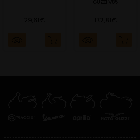
GUZZI V85
29,61€
132,81€