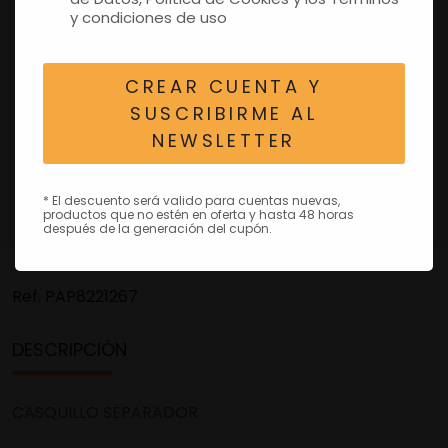
y condiciones de uso
CREAR CUENTA Y
SUSCRIBIRME AL
NEWSLETTER
* El descuento será valido para cuentas nuevas,
productos que no estén en oferta y hasta 48 horas
después de la generación del cupón.
Ref.
PAP8221267
DESCRIPCIÓN
CASQUILLO SEPARADOR