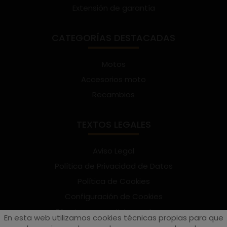
Extensión de garantía
CATEGORÍAS DESTACADAS
Motos
Accesorios moto
Recambios
TEXTOS LEGALES
Aviso Legal
Política de Privacidad de Datos
Política de Cookies
Configuración de Cookies
Términos y condiciones de uso
En esta web utilizamos cookies técnicas propias para que
Suscríbete al Newsletter