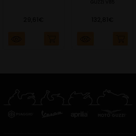
GUZZI V85
29,61€
132,81€