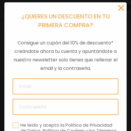
0
¿QUIERES UN DESCUENTO EN TU
PRIMERA COMPRA?
Recambios
>
Despieces
Consigue un cupón del 10% de descuento*
CASQUILLO
creándote ahora tu cuenta y apuntándote a
nuestro newsletter solo tienes que rellenar el
0 comentarios
email y la contraseña.
He leído y acepto la
Política de Privacidad
de Datos
,
Política de Cookies
y los
Términos