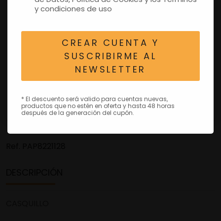
y condiciones de uso
CREAR CUENTA Y
SUSCRIBIRME AL
NEWSLETTER
* El descuento será valido para cuentas nuevas,
productos que no estén en oferta y hasta 48 horas
después de la generación del cupón.
Ref.
PAP8221128
DESCRIPCIÓN
CASQUILLO