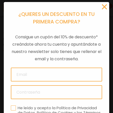
0
¿QUIERES UN DESCUENTO EN TU
PRIMERA COMPRA?
Accesorios moto
>
Otros
Consigue un cupón del 10% de descuento*
CASCO JET VESPA SOFT TOUCH COLOR
creándote ahora tu cuenta y apuntándote a
GRIS/ROJO
nuestro newsletter solo tienes que rellenar el
email y la contraseña.
0 comentarios
He leído y acepto la
Política de Privacidad
de Datos
,
Política de Cookies
y los
Términos