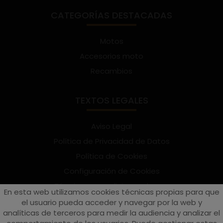
CATEGORÍAS DESTACADAS
Motos
Accesorios moto
Recambios
TEXTOS LEGALES
Aviso Legal
Política de Privacidad de Datos
Política de Cookies
Configuración de Cookies
Términos y condiciones de uso
En esta web utilizamos cookies técnicas propias para que
Suscríbete al Newsletter
el usuario pueda acceder y navegar por la web y
analíticas de terceros para medir la audiencia y analizar el