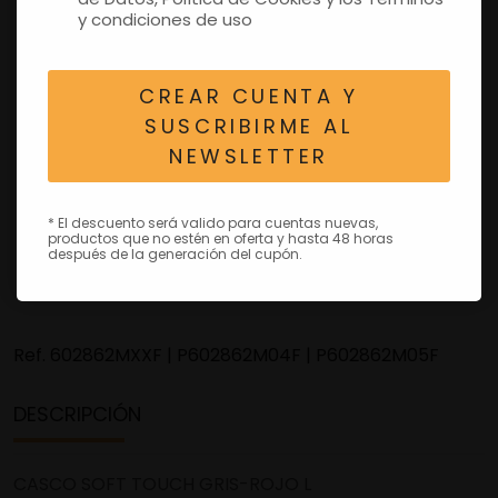
y condiciones de uso
CREAR CUENTA Y
SUSCRIBIRME AL
NEWSLETTER
* El descuento será valido para cuentas nuevas,
productos que no estén en oferta y hasta 48 horas
después de la generación del cupón.
Ref.
602862MXXF | P602862M04F | P602862M05F
DESCRIPCIÓN
CASCO SOFT TOUCH GRIS-ROJO L