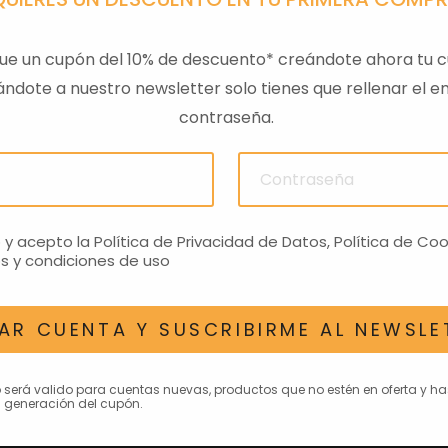
ue un cupón del 10% de descuento* creándote ahora tu c
ndote a nuestro newsletter solo tienes que rellenar el em
contraseña.
PA GTS
TAPA SILLIN PASAJERO
RESPAL
01
RS660 NEGRO
€
272,81€
o y acepto la
Política de Privacidad de Datos
,
Política de Coo
s y condiciones de uso
AR CUENTA Y SUSCRIBIRME AL NEWSLE
AN INTERESAR
o será valido para cuentas nuevas, productos que no estén en oferta y h
 generación del cupón.