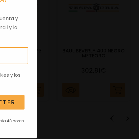
uenta y
ail y la
DO BAUL 52L MP3
BAUL BEVERLY 400 NEGRO
400CC NE
METEORO
91,17€
302,81€
kies
y los
TTER
asta 48 horas