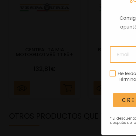
Consig
apuntá
CENTRALITA MIA
BAUL TRAS VES
MOTOGUZZI V85 TT E5+
E5+ BEIGE Q
132,81€
292,81
He leíd
Término
CRE
OTROS PRODUCTOS QUE TE PODRÍ
* El descuent
después de la