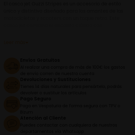
El casco jet Guzzi Stripes es un accesorio de estilo
único y distintivo diseñado para los amantes de las
motocicletas y scooters con un toque retro. Este
casco jet combina el encanto clásico con
características modernas para brindar una
experiencia de conducción cómoda y segura.
Leer más
El casco jet Guzzi Stripes está construido con
Envíos Gratuitos
materiales de alta calidad para garantizar una
Al realizar una compra de más de 100€ los gastos
protección adecuada. La carcasa exterior está
de envío corren de nuestra cuenta
fabricada en fibra de vidrio resistente a los impactos,
Devoluciones y Sustituciones
lo que brinda seguridad en caso de accidente.
Tienes 14 días naturales para pensártelo, podrás
Además, cuenta con un acolchado interior suave y
devolver o sustituir los artículos
acogedor que proporciona un ajuste cómodo y
Pago Seguro
agradable durante los viajes.
Paga en Vespaturia de forma segura con TPV o
Bizum
Atención al Cliente
■ Carcasa de fibra de vidrio, alta calidad en detalles y
Puedes contactar con cualquiera de nuestros
acabados.
departamentos vía Whatsapp
■ Visera parasol corta retráctil, correa con cierre