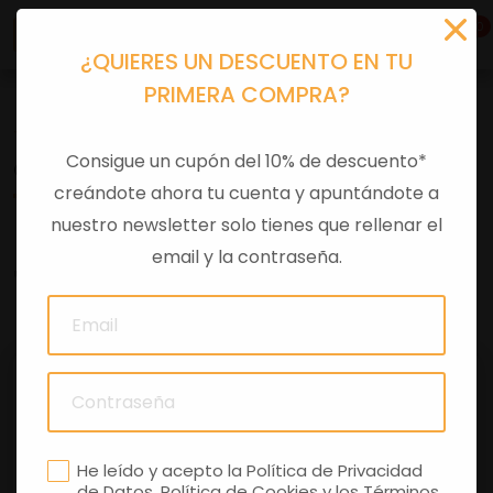
0
¿QUIERES UN DESCUENTO EN TU
PRIMERA COMPRA?
Tu equipación
>
Cascos
>
Jet
Consigue un cupón del 10% de descuento*
CASCO JET GUZZI STRIPES COLOR NEGRO
creándote ahora tu cuenta y apuntándote a
nuestro newsletter solo tienes que rellenar el
email y la contraseña.
0 comentarios
He leído y acepto la
Política de Privacidad
de Datos
,
Política de Cookies
y los
Términos