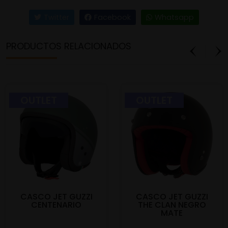
micrométrico.
Twitter
Facebook
Whatsapp
■ Interior desmontable, transpirable y lavable.
■ Hecho en Italia.
PRODUCTOS RELACIONADOS
■ Homologación CEPE 22.05.
OUTLET
OUTLET
CASCO JET GUZZI
CASCO JET GUZZI
CENTENARIO
THE CLAN NEGRO
MATE