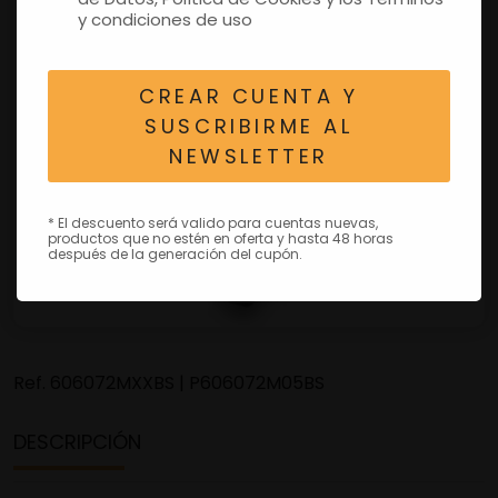
y condiciones de uso
CREAR CUENTA Y
SUSCRIBIRME AL
NEWSLETTER
* El descuento será valido para cuentas nuevas,
productos que no estén en oferta y hasta 48 horas
después de la generación del cupón.
Ref.
606072MXXBS | P606072M05BS
DESCRIPCIÓN