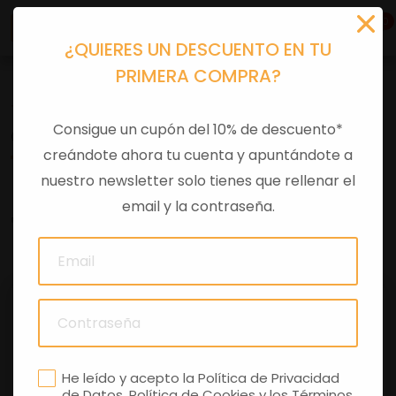
0
¿QUIERES UN DESCUENTO EN TU
PRIMERA COMPRA?
Tu equipación
>
Cascos
>
Jet
Consigue un cupón del 10% de descuento*
CASCO JET GUZZI THE CLAN NEGRO MATE
creándote ahora tu cuenta y apuntándote a
nuestro newsletter solo tienes que rellenar el
email y la contraseña.
0 comentarios
He leído y acepto la
Política de Privacidad
de Datos
,
Política de Cookies
y los
Términos