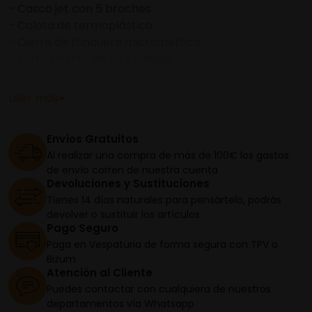
- Casco jet con 5 broches
- Calota de termoplástico
- Cierre de trinquete micrométrico
- Forro interior de alta calidad
- Almohadillas desmontables y lavables
- UV -pintura resistente-- homologación ECE 22 05
Leer más
- negro mate con logo ,
- forro interior rojo
Envíos Gratuitos
Al realizar una compra de más de 100€ los gastos
de envío corren de nuestra cuenta
Devoluciones y Sustituciones
Tienes 14 días naturales para pensártelo, podrás
devolver o sustituir los artículos
Pago Seguro
Paga en Vespaturia de forma segura con TPV o
Bizum
Atención al Cliente
Puedes contactar con cualquiera de nuestros
departamentos vía Whatsapp