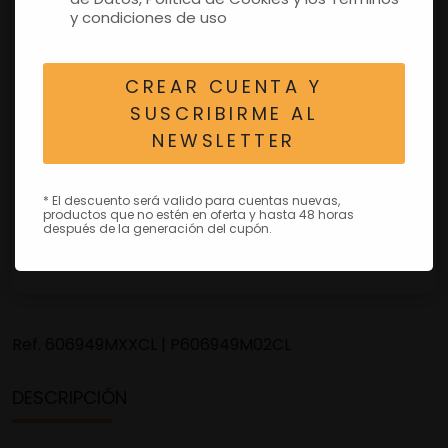
y condiciones de uso
CREAR CUENTA Y
SUSCRIBIRME AL
NEWSLETTER
* El descuento será valido para cuentas nuevas,
productos que no estén en oferta y hasta 48 horas
después de la generación del cupón.
Ref.
606949MXXCL | P606949M02CL
DESCRIPCIÓN