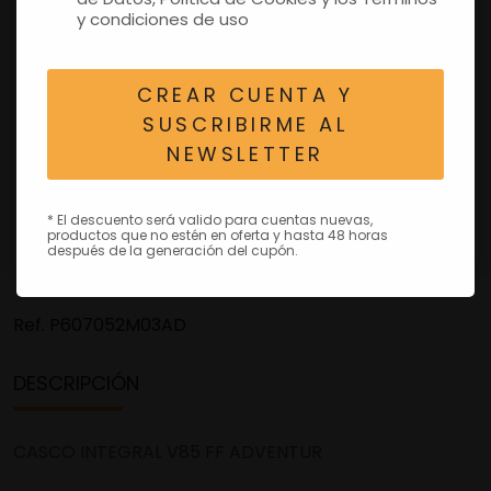
y condiciones de uso
CREAR CUENTA Y
SUSCRIBIRME AL
NEWSLETTER
* El descuento será valido para cuentas nuevas,
productos que no estén en oferta y hasta 48 horas
después de la generación del cupón.
Ref.
P607052M03AD
DESCRIPCIÓN
CASCO INTEGRAL V85 FF ADVENTUR