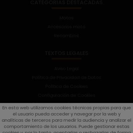
CATEGORÍAS DESTACADAS
Motos
Accesorios moto
Recambios
TEXTOS LEGALES
Aviso Legal
Política de Privacidad de Datos
Política de Cookies
Configuración de Cookies
Términos y condiciones de uso
En esta web utilizamos cookies técnicas propias para que
Suscríbete al Newsletter
el usuario pueda acceder y navegar por la web y
analíticas de terceros para medir la audiencia y analizar el
comportamiento de los usuarios. Puede gestionar estas
cookies y, por lo tanto, aceptarlas o rechazarlas de forma