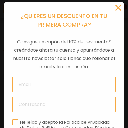
0
¿QUIERES UN DESCUENTO EN TU
PRIMERA COMPRA?
Accesorios moto
>
Otros
Consigue un cupón del 10% de descuento*
CASCO GUZZI V85 FF ADVENTURE GRIS M
creándote ahora tu cuenta y apuntándote a
nuestro newsletter solo tienes que rellenar el
0 comentarios
email y la contraseña.
He leído y acepto la
Política de Privacidad
de Datos
,
Política de Cookies
y los
Términos