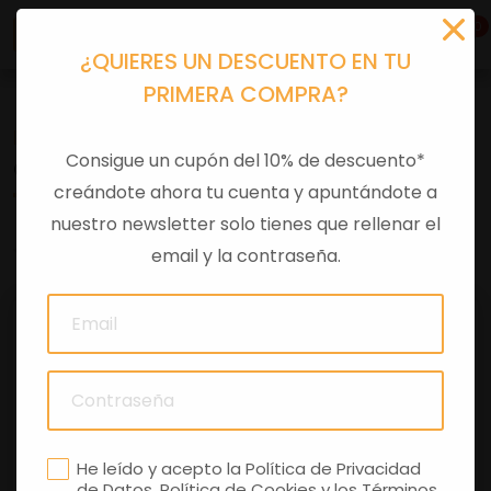
0
¿QUIERES UN DESCUENTO EN TU
PRIMERA COMPRA?
Recambios
>
Despieces
Consigue un cupón del 10% de descuento*
CARENADO FRONTAL TUONO 50-125
creándote ahora tu cuenta y apuntándote a
nuestro newsletter solo tienes que rellenar el
0 comentarios
email y la contraseña.
He leído y acepto la
Política de Privacidad
de Datos
,
Política de Cookies
y los
Términos