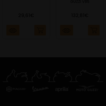
GUZZI V85
29,61€
132,81€