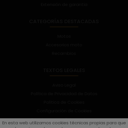
Extensión de garantía
CATEGORÍAS DESTACADAS
Motos
Accesorios moto
Recambios
TEXTOS LEGALES
Aviso Legal
Política de Privacidad de Datos
Política de Cookies
Configuración de Cookies
Términos y condiciones de uso
En esta web utilizamos cookies técnicas propias para que
Suscríbete al Newsletter