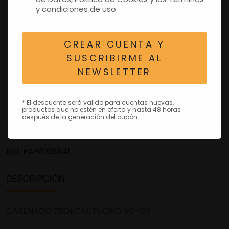
y condiciones de uso
CREAR CUENTA Y
SUSCRIBIRME AL
NEWSLETTER
* El descuento será valido para cuentas nuevas,
productos que no estén en oferta y hasta 48 horas
después de la generación del cupón.
Ref.
PAP8168841
DESCRIPCIÓN
CARENADO FRONTAL TUONO 50-125