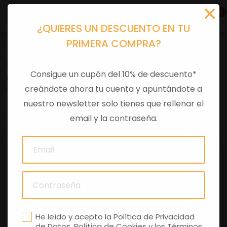
0
¿QUIERES UN DESCUENTO EN TU
PRIMERA COMPRA?
Recambios
>
Despieces
Consigue un cupón del 10% de descuento*
CARBURADOR SENDA 50CC E4 2018
creándote ahora tu cuenta y apuntándote a
nuestro newsletter solo tienes que rellenar el
0 comentarios
email y la contraseña.
He leído y acepto la
Política de Privacidad
de Datos
,
Política de Cookies
y los
Términos