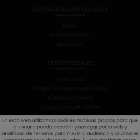
CATEGORÍAS DESTACADAS
Motos
Accesorios moto
Recambios
TEXTOS LEGALES
Aviso Legal
Política de Privacidad de Datos
Política de Cookies
Configuración de Cookies
Términos y condiciones de uso
En esta web utilizamos cookies técnicas propias para que
Suscríbete al Newsletter
el usuario pueda acceder y navegar por la web y
analíticas de terceros para medir la audiencia y analizar el
comportamiento de los usuarios. Puede gestionar estas