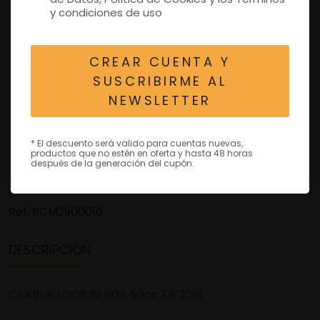
y condiciones de uso
CREAR CUENTA Y
SUSCRIBIRME AL
NEWSLETTER
* El descuento será valido para cuentas nuevas,
productos que no estén en oferta y hasta 48 horas
después de la generación del cupón.
Ref.
PCM2900016
DESCRIPCIÓN
CARBURADOR SENDA 50cc E4 2018