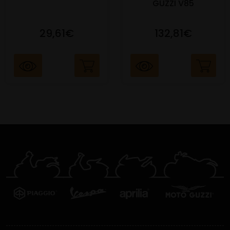
GUZZI V85
29,61€
132,81€