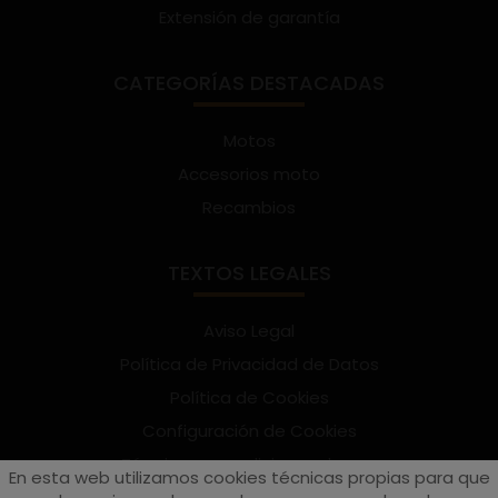
Extensión de garantía
CATEGORÍAS DESTACADAS
Motos
Accesorios moto
Recambios
TEXTOS LEGALES
Aviso Legal
Política de Privacidad de Datos
Política de Cookies
Configuración de Cookies
Términos y condiciones de uso
En esta web utilizamos cookies técnicas propias para que
Suscríbete al Newsletter