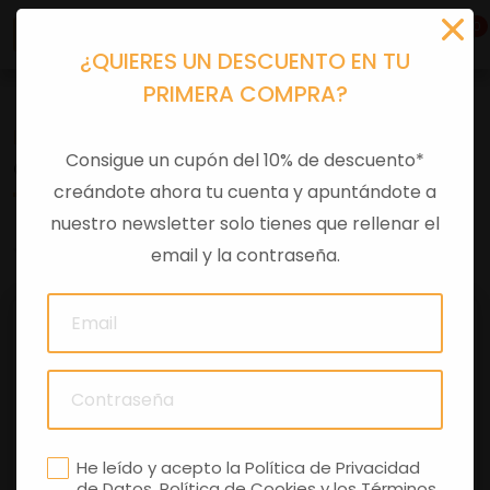
0
¿QUIERES UN DESCUENTO EN TU
PRIMERA COMPRA?
Recambios
>
Despieces
Consigue un cupón del 10% de descuento*
CARBURADOR KEIHIN
creándote ahora tu cuenta y apuntándote a
nuestro newsletter solo tienes que rellenar el
0 comentarios
email y la contraseña.
He leído y acepto la
Política de Privacidad
de Datos
,
Política de Cookies
y los
Términos