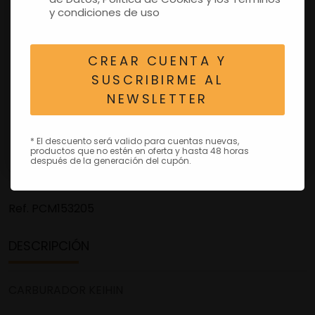
y condiciones de uso
CREAR CUENTA Y
SUSCRIBIRME AL
NEWSLETTER
* El descuento será valido para cuentas nuevas,
productos que no estén en oferta y hasta 48 horas
después de la generación del cupón.
Ref.
PCM153205
DESCRIPCIÓN
CARBURADOR KEIHIN