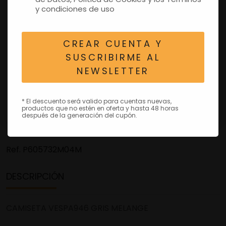
y condiciones de uso
CREAR CUENTA Y
SUSCRIBIRME AL
NEWSLETTER
* El descuento será valido para cuentas nuevas,
productos que no estén en oferta y hasta 48 horas
después de la generación del cupón.
Ref.
P605732M04M
DESCRIPCIÓN
CAMISETA VESPA946 GRIS MELANGE