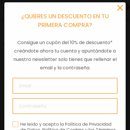
0
¿QUIERES UN DESCUENTO EN TU
PRIMERA COMPRA?
Accesorios moto
>
Otros
Consigue un cupón del 10% de descuento*
CAMISETA VESPA946 GRIS MELANGE
creándote ahora tu cuenta y apuntándote a
nuestro newsletter solo tienes que rellenar el
0 comentarios
email y la contraseña.
He leído y acepto la
Política de Privacidad
de Datos
,
Política de Cookies
y los
Términos