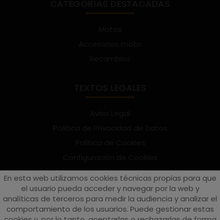
CATEGORÍAS DESTACADAS
Motos
Accesorios moto
Recambios
TEXTOS LEGALES
Aviso Legal
Política de Privacidad de Datos
Política de Cookies
Configuración de Cookies
Términos y condiciones de uso
En esta web utilizamos cookies técnicas propias para que
Suscríbete al Newsletter
el usuario pueda acceder y navegar por la web y
analíticas de terceros para medir la audiencia y analizar el
comportamiento de los usuarios. Puede gestionar estas
cookies y, por lo tanto, aceptarlas o rechazarlas de forma