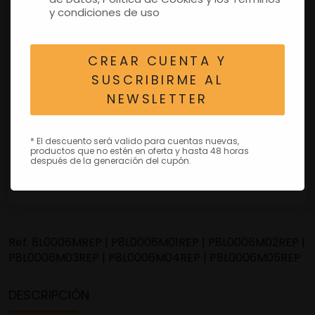
y condiciones de uso
CREAR CUENTA Y
SUSCRIBIRME AL
NEWSLETTER
* El descuento será valido para cuentas nuevas,
productos que no estén en oferta y hasta 48 horas
después de la generación del cupón.
Ref.
8L0006MREP | P8L0006M01REP | P8L0006M02REP |
P8L0006M03REP | P8L0006M04REP | P8L0006M05REP
DESCRIPCIÓN