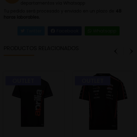
departamentos vía Whatsapp
carreras. La parte trasera de la camiseta muestra
Tu pedido será procesado y enviado en un plazo de
48
con orgullo la bandera italiana, símbolo de la rica
horas laborables.
herencia y el espíritu de competición que encarna
Aprilia Racing.
Twitter
Facebook
Whatsapp
PRODUCTOS RELACIONADOS
OUTLET
OUTLET