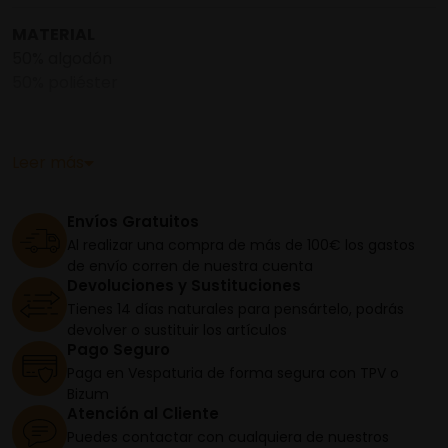
MATERIAL
50% algodón
50% poliéster
Mismo diseño que luce el equipo Aprilia Racing en
MotoGP 2024 Gráficas inspiradas en la decoración de
Leer más
la moto de 2024. Material técnico Bandera italiana en
la parte trasera de la camiseta.
Envíos Gratuitos
Al realizar una compra de más de 100€ los gastos
Muestra tu apoyo a Aprilia Racing con la camiseta
de envío corren de nuestra cuenta
réplica de Aprilia Racing MotoGP para mujer. Esta
Devoluciones y Sustituciones
camiseta negra y roja neón es una réplica exacta del
Tienes 14 días naturales para pensártelo, podrás
diseño que luce el equipo Aprilia Racing en MotoGP
devolver o sustituir los artículos
2024. Esta camiseta ofrece un ajuste cómodo con un
Pago Seguro
material técnico inspirado en la equipación de
Paga en Vespaturia de forma segura con TPV o
carreras. Las gráficas de la camiseta están inspiradas
Bizum
Atención al Cliente
en la decoración de 2024 de las motos Aprilia Racing,
Puedes contactar con cualquiera de nuestros
añadiendo un toque único a tu vestimenta de