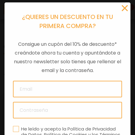
0
¿QUIERES UN DESCUENTO EN TU
PRIMERA COMPRA?
Tu equipación
>
Ropa casual
>
Camisetas
Consigue un cupón del 10% de descuento*
CAMISETA MUJER APRILIA RACING
creándote ahora tu cuenta y apuntándote a
nuestro newsletter solo tienes que rellenar el
email y la contraseña.
0 comentarios
He leído y acepto la
Política de Privacidad
de Datos
,
Política de Cookies
y los
Términos