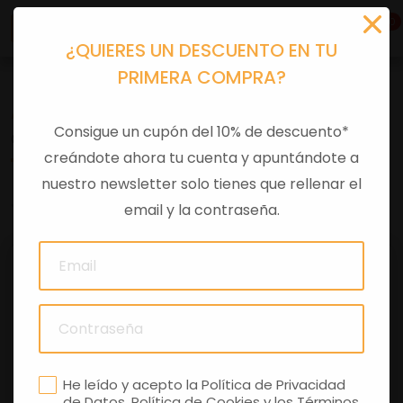
0
¿QUIERES UN DESCUENTO EN TU
PRIMERA COMPRA?
Accesorios moto
>
Otros
Consigue un cupón del 10% de descuento*
CAMBIO RAPIDO RS457 QUICKSHIFT
creándote ahora tu cuenta y apuntándote a
nuestro newsletter solo tienes que rellenar el
0 comentarios
email y la contraseña.
He leído y acepto la
Política de Privacidad
de Datos
,
Política de Cookies
y los
Términos