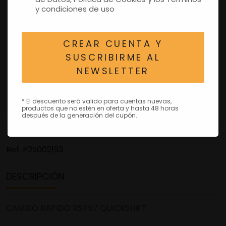
y condiciones de uso
CREAR CUENTA Y
SUSCRIBIRME AL
NEWSLETTER
* El descuento será valido para cuentas nuevas,
productos que no estén en oferta y hasta 48 horas
después de la generación del cupón.
Ref.
P2S002193
DESCRIPCIÓN
CAMBIO RAPIDO RS457 QUICKSHIFT