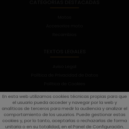
CATEGORÍAS DESTACADAS
Motos
Accesorios moto
Recambios
TEXTOS LEGALES
Aviso Legal
Política de Privacidad de Datos
Política de Cookies
Configuración de Cookies
En esta web utilizamos cookies técnicas propias para que
Términos y condiciones de uso
el usuario pueda acceder y navegar por la web y
analíticas de terceros para medir la audiencia y analizar el
Suscríbete al Newsletter
comportamiento de los usuarios. Puede gestionar estas
cookies y, por lo tanto, aceptarlas o rechazarlas de forma
unitaria o en su totalidad, en el Panel de Configuración.