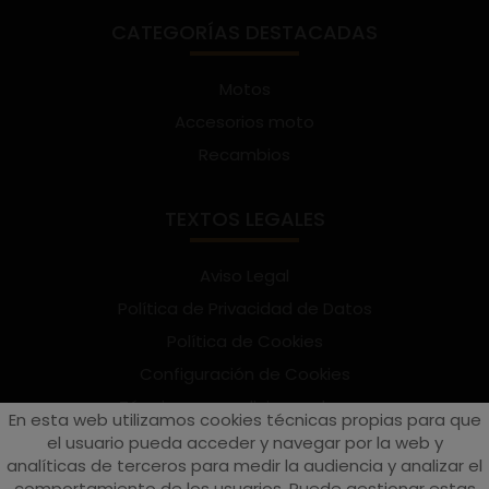
CATEGORÍAS DESTACADAS
Motos
Accesorios moto
Recambios
TEXTOS LEGALES
Aviso Legal
Política de Privacidad de Datos
Política de Cookies
Configuración de Cookies
Términos y condiciones de uso
En esta web utilizamos cookies técnicas propias para que
Suscríbete al Newsletter
el usuario pueda acceder y navegar por la web y
analíticas de terceros para medir la audiencia y analizar el
comportamiento de los usuarios. Puede gestionar estas