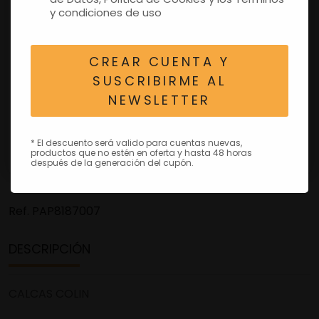
y condiciones de uso
CREAR CUENTA Y
SUSCRIBIRME AL
NEWSLETTER
* El descuento será valido para cuentas nuevas,
productos que no estén en oferta y hasta 48 horas
después de la generación del cupón.
Ref.
PAP8187007
DESCRIPCIÓN
CALCAS COLIN