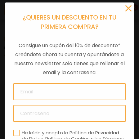
0
¿QUIERES UN DESCUENTO EN TU
PRIMERA COMPRA?
Recambios
>
Despieces
Consigue un cupón del 10% de descuento*
CALCAS COLIN
creándote ahora tu cuenta y apuntándote a
nuestro newsletter solo tienes que rellenar el
0 comentarios
email y la contraseña.
He leído y acepto la
Política de Privacidad
de Datos
,
Política de Cookies
y los
Términos