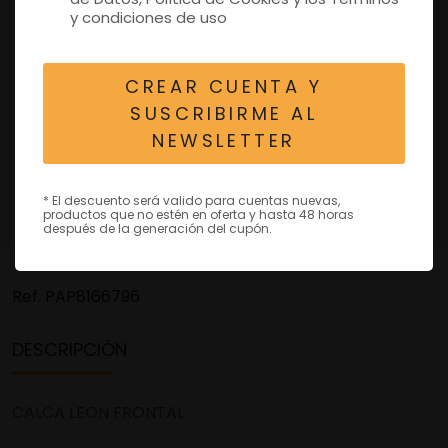
y condiciones de uso
CREAR CUENTA Y
SUSCRIBIRME AL
NEWSLETTER
* El descuento será valido para cuentas nuevas,
productos que no estén en oferta y hasta 48 horas
después de la generación del cupón.
Ref.
PAP8166796
DESCRIPCIÓN
CALCA LEON FRONTAL