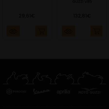
GUZZI V85
29,61€
132,81€