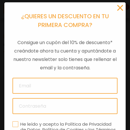
0
¿QUIERES UN DESCUENTO EN TU
PRIMERA COMPRA?
Recambios
>
Despieces
Consigue un cupón del 10% de descuento*
CALCA LEON FRONTAL
creándote ahora tu cuenta y apuntándote a
nuestro newsletter solo tienes que rellenar el
0 comentarios
email y la contraseña.
He leído y acepto la
Política de Privacidad
de Datos
,
Política de Cookies
y los
Términos