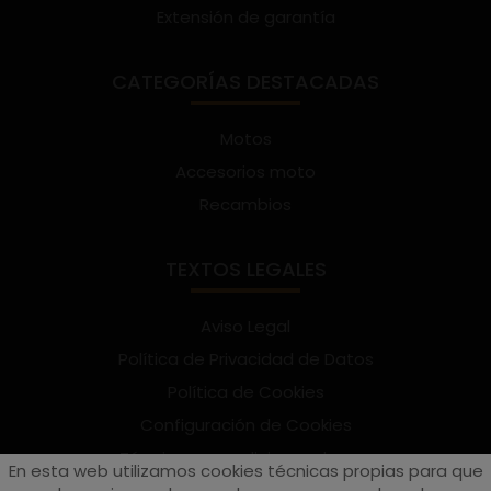
Extensión de garantía
CATEGORÍAS DESTACADAS
Motos
Accesorios moto
Recambios
TEXTOS LEGALES
Aviso Legal
Política de Privacidad de Datos
Política de Cookies
Configuración de Cookies
Términos y condiciones de uso
En esta web utilizamos cookies técnicas propias para que
Suscríbete al Newsletter