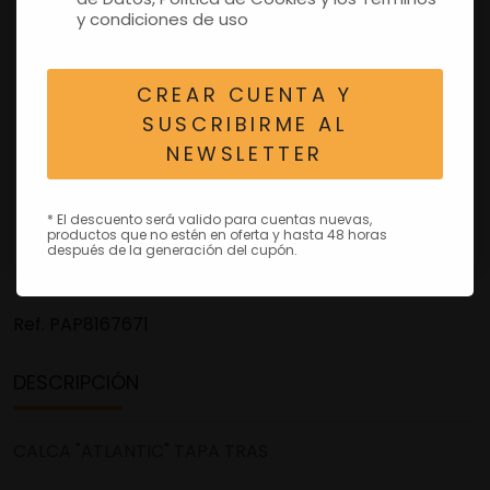
y condiciones de uso
CREAR CUENTA Y
SUSCRIBIRME AL
NEWSLETTER
* El descuento será valido para cuentas nuevas,
productos que no estén en oferta y hasta 48 horas
después de la generación del cupón.
Ref.
PAP8167671
DESCRIPCIÓN
CALCA "ATLANTIC" TAPA TRAS