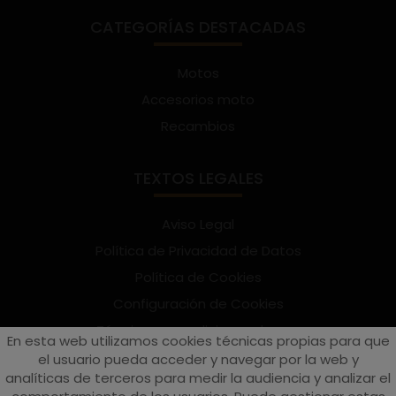
CATEGORÍAS DESTACADAS
Motos
Accesorios moto
Recambios
TEXTOS LEGALES
Aviso Legal
Política de Privacidad de Datos
Política de Cookies
Configuración de Cookies
Términos y condiciones de uso
En esta web utilizamos cookies técnicas propias para que
Suscríbete al Newsletter
el usuario pueda acceder y navegar por la web y
analíticas de terceros para medir la audiencia y analizar el