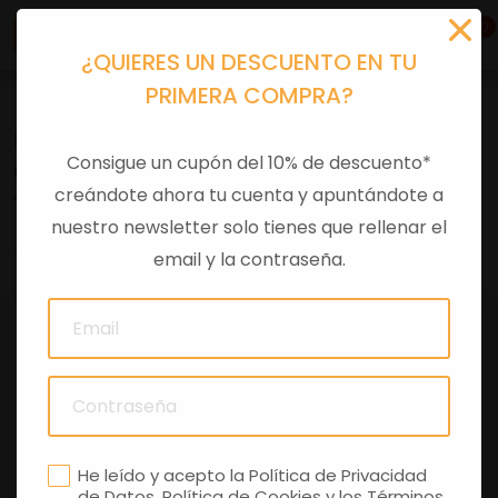
0
¿QUIERES UN DESCUENTO EN TU
PRIMERA COMPRA?
Recambios
>
Despieces
Consigue un cupón del 10% de descuento*
CALCA "ATLANTIC" TAPA TRAS
creándote ahora tu cuenta y apuntándote a
nuestro newsletter solo tienes que rellenar el
0 comentarios
email y la contraseña.
He leído y acepto la
Política de Privacidad
de Datos
,
Política de Cookies
y los
Términos