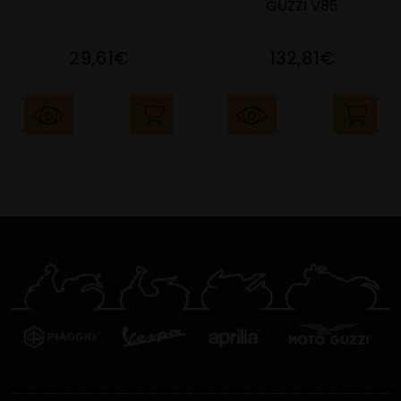
GUZZI V85
29,61€
132,81€