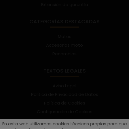
Extensión de garantía
CATEGORÍAS DESTACADAS
Motos
Accesorios moto
Recambios
TEXTOS LEGALES
Aviso Legal
Política de Privacidad de Datos
Política de Cookies
Configuración de Cookies
Términos y condiciones de uso
En esta web utilizamos cookies técnicas propias para que
Suscríbete al Newsletter