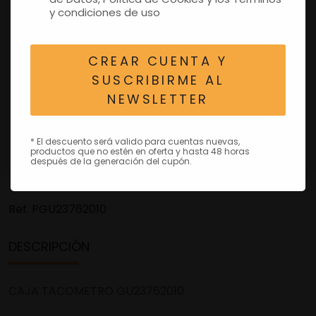
y condiciones de uso
CREAR CUENTA Y
SUSCRIBIRME AL
NEWSLETTER
* El descuento será valido para cuentas nuevas,
productos que no estén en oferta y hasta 48 horas
después de la generación del cupón.
Ref.
PGU23762010
DESCRIPCIÓN
CAJA TACOMETRO GU23762010