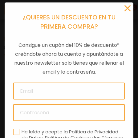
0
¿QUIERES UN DESCUENTO EN TU
PRIMERA COMPRA?
Recambios
>
Despieces
Consigue un cupón del 10% de descuento*
CAJA TACOMETRO GU23762010
creándote ahora tu cuenta y apuntándote a
nuestro newsletter solo tienes que rellenar el
0 comentarios
email y la contraseña.
He leído y acepto la
Política de Privacidad
de Datos
,
Política de Cookies
y los
Términos