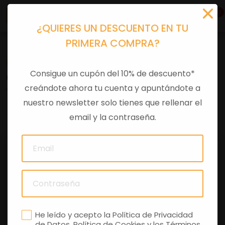
0
¿QUIERES UN DESCUENTO EN TU
PRIMERA COMPRA?
Recambios
>
Despieces
Consigue un cupón del 10% de descuento*
CABLEADO INST. LUZ MATRICULA
creándote ahora tu cuenta y apuntándote a
nuestro newsletter solo tienes que rellenar el
0 comentarios
email y la contraseña.
He leído y acepto la
Política de Privacidad
de Datos
,
Política de Cookies
y los
Términos