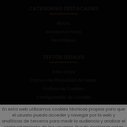
CATEGORÍAS DESTACADAS
Motos
Accesorios moto
Recambios
TEXTOS LEGALES
Aviso Legal
Política de Privacidad de Datos
Política de Cookies
Configuración de Cookies
Términos y condiciones de uso
En esta web utilizamos cookies técnicas propias para que
Suscríbete al Newsletter
el usuario pueda acceder y navegar por la web y
analíticas de terceros para medir la audiencia y analizar el
comportamiento de los usuarios. Puede gestionar estas