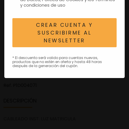
y condiciones de uso
CREAR CUENTA Y
SUSCRIBIRME AL
NEWSLETTER
* El descuento será valido para cuentas nuevas,
productos que no estén en oferta y hasta 48 horas
después de la generación del cupón.
Ref.
P1D004071
DESCRIPCIÓN
CABLEADO INST. LUZ MATRICULA