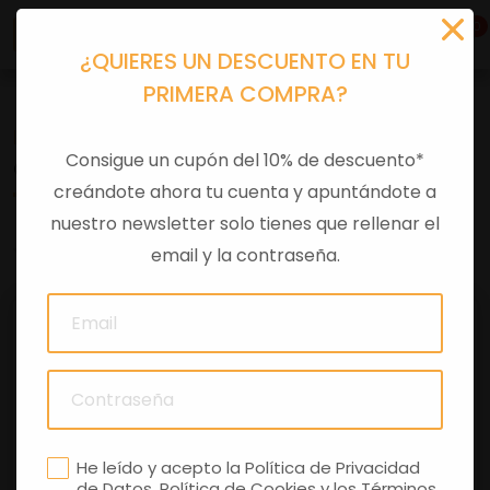
0
¿QUIERES UN DESCUENTO EN TU
PRIMERA COMPRA?
Recambios
>
Despieces
Consigue un cupón del 10% de descuento*
CABLE CIERRE PORTACASCO
creándote ahora tu cuenta y apuntándote a
nuestro newsletter solo tienes que rellenar el
0 comentarios
email y la contraseña.
He leído y acepto la
Política de Privacidad
de Datos
,
Política de Cookies
y los
Términos