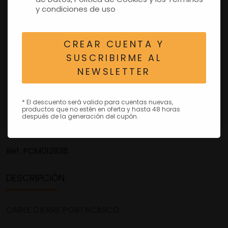
y condiciones de uso
CREAR CUENTA Y
SUSCRIBIRME AL
NEWSLETTER
* El descuento será valido para cuentas nuevas,
productos que no estén en oferta y hasta 48 horas
después de la generación del cupón.
Ref.
PCM012838
DESCRIPCIÓN
CABLE CIERRE PORTACASCO