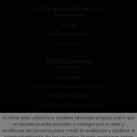
CATEGORÍAS DESTACADAS
Motos
Accesorios moto
Recambios
TEXTOS LEGALES
Aviso Legal
Política de Privacidad de Datos
Política de Cookies
Configuración de Cookies
Términos y condiciones de uso
En esta web utilizamos cookies técnicas propias para que
Suscríbete al Newsletter
el usuario pueda acceder y navegar por la web y
analíticas de terceros para medir la audiencia y analizar el
comportamiento de los usuarios. Puede gestionar estas