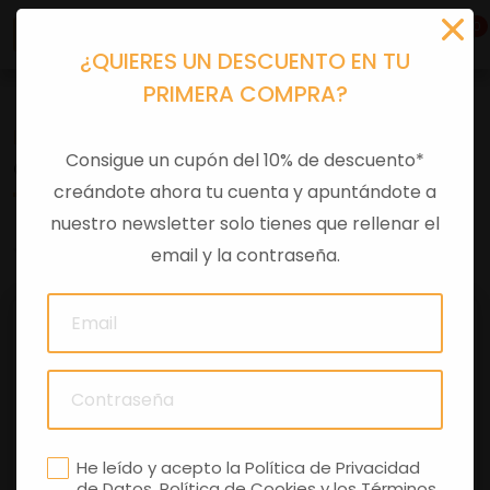
0
¿QUIERES UN DESCUENTO EN TU
PRIMERA COMPRA?
Recambios
>
Despieces
Consigue un cupón del 10% de descuento*
CABEZA RADIO RUEDA
creándote ahora tu cuenta y apuntándote a
nuestro newsletter solo tienes que rellenar el
0 comentarios
email y la contraseña.
He leído y acepto la
Política de Privacidad
de Datos
,
Política de Cookies
y los
Términos