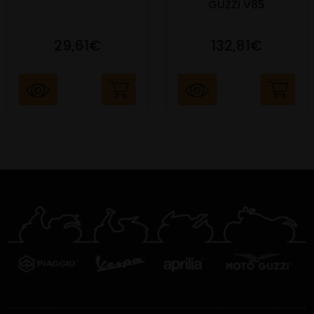
GUZZI V85
29,61€
132,81€