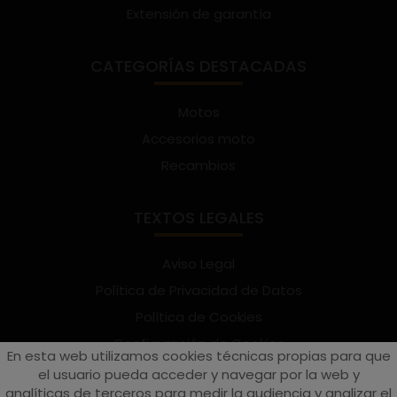
Extensión de garantía
CATEGORÍAS DESTACADAS
Motos
Accesorios moto
Recambios
TEXTOS LEGALES
Aviso Legal
Política de Privacidad de Datos
Política de Cookies
Configuración de Cookies
En esta web utilizamos cookies técnicas propias para que
Términos y condiciones de uso
el usuario pueda acceder y navegar por la web y
analíticas de terceros para medir la audiencia y analizar el
Suscríbete al Newsletter