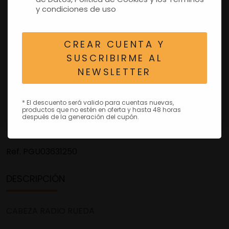
y condiciones de uso
CREAR CUENTA Y
SUSCRIBIRME AL
NEWSLETTER
* El descuento será valido para cuentas nuevas,
productos que no estén en oferta y hasta 48 horas
después de la generación del cupón.
Ref.
PGU03631250
DESCRIPCIÓN
CABEZA RADIO RUEDA