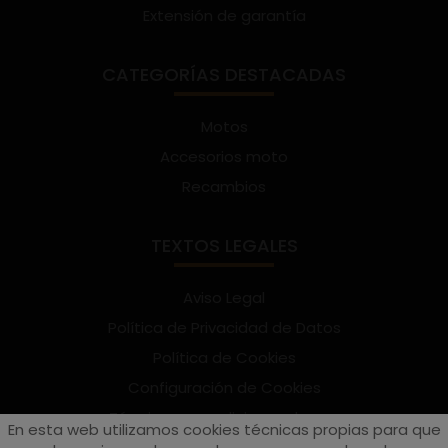
Extensión de garantía
CATEGORÍAS DESTACADAS
Motos
Accesorios moto
Recambios
TEXTOS LEGALES
Aviso Legal
Política de Privacidad de Datos
Política de Cookies
Configuración de Cookies
Términos y condiciones de uso
En esta web utilizamos cookies técnicas propias para que
Suscríbete al Newsletter