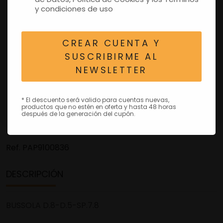
y condiciones de uso
CREAR CUENTA Y
SUSCRIBIRME AL
NEWSLETTER
* El descuento será valido para cuentas nuevas,
productos que no estén en oferta y hasta 48 horas
después de la generación del cupón.
Ref.
PAP9100836
DESCRIPCIÓN
BUSSOLA D.8-D.5-SP.7.8