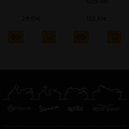
GUZZI V85
29,61€
132,81€