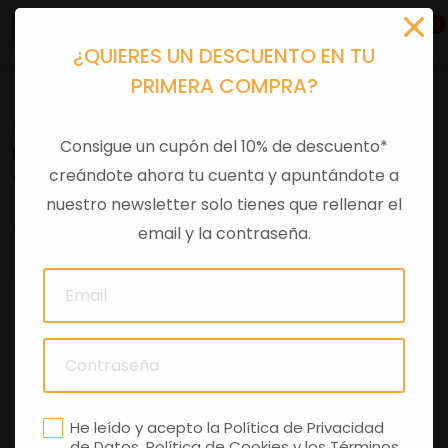
0
¿QUIERES UN DESCUENTO EN TU
PRIMERA COMPRA?
Recambios
>
Despieces
Consigue un cupón del 10% de descuento*
BUSSOLA D.8-D.5-SP.7.8
creándote ahora tu cuenta y apuntándote a
nuestro newsletter solo tienes que rellenar el
0 comentarios
email y la contraseña.
He leído y acepto la
Política de Privacidad
de Datos
,
Política de Cookies
y los
Términos