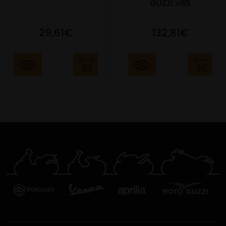
GUZZI V85
29,61€
132,81€