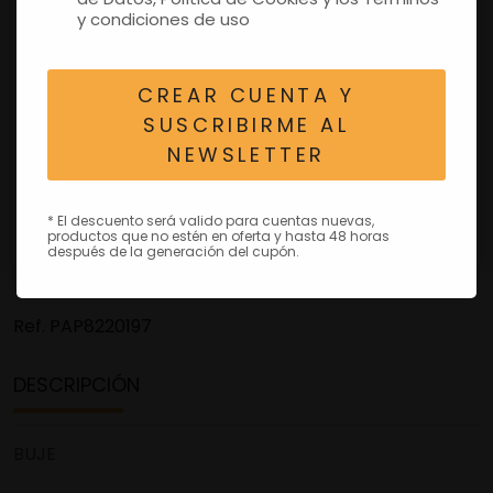
y condiciones de uso
CREAR CUENTA Y
SUSCRIBIRME AL
NEWSLETTER
* El descuento será valido para cuentas nuevas,
productos que no estén en oferta y hasta 48 horas
después de la generación del cupón.
Ref.
PAP8220197
DESCRIPCIÓN
BUJE