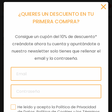
0
¿QUIERES UN DESCUENTO EN TU
PRIMERA COMPRA?
Recambios
>
Despieces
Consigue un cupón del 10% de descuento*
BUJE
creándote ahora tu cuenta y apuntándote a
nuestro newsletter solo tienes que rellenar el
0 comentarios
email y la contraseña.
He leído y acepto la
Política de Privacidad
de Datos
,
Política de Cookies
y los
Términos