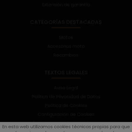
Extensión de garantía
CATEGORÍAS DESTACADAS
Motos
Accesorios moto
Recambios
TEXTOS LEGALES
Aviso Legal
Política de Privacidad de Datos
Política de Cookies
Configuración de Cookies
Términos y condiciones de uso
En esta web utilizamos cookies técnicas propias para que
Suscríbete al Newsletter