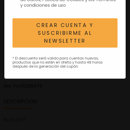
y condiciones de uso
CREAR CUENTA Y
SUSCRIBIRME AL
NEWSLETTER
* El descuento será valido para cuentas nuevas,
productos que no estén en oferta y hasta 48 horas
después de la generación del cupón.
Ref.
PAP8206479
DESCRIPCIÓN
BUJE EN T