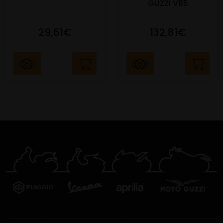
GUZZI V85
29,61€
132,81€