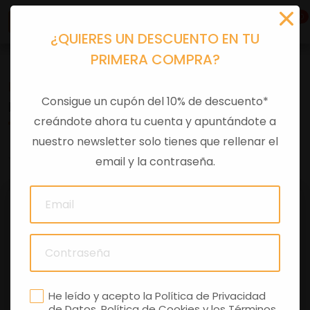
0
¿QUIERES UN DESCUENTO EN TU
PRIMERA COMPRA?
Recambios
>
Despieces
Consigue un cupón del 10% de descuento*
BUJE EN T
creándote ahora tu cuenta y apuntándote a
nuestro newsletter solo tienes que rellenar el
0 comentarios
email y la contraseña.
He leído y acepto la
Política de Privacidad
de Datos
,
Política de Cookies
y los
Términos