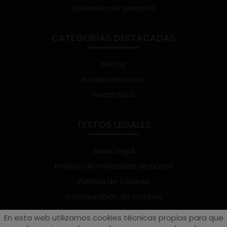
Extensión de garantía
CATEGORÍAS DESTACADAS
Motos
Accesorios moto
Recambios
TEXTOS LEGALES
Aviso Legal
Política de Privacidad de Datos
Política de Cookies
Configuración de Cookies
Términos y condiciones de uso
En esta web utilizamos cookies técnicas propias para que
Suscríbete al Newsletter