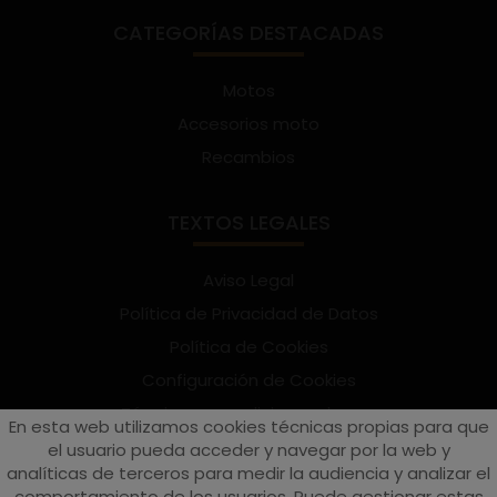
CATEGORÍAS DESTACADAS
Motos
Accesorios moto
Recambios
TEXTOS LEGALES
Aviso Legal
Política de Privacidad de Datos
Política de Cookies
Configuración de Cookies
Términos y condiciones de uso
En esta web utilizamos cookies técnicas propias para que
Suscríbete al Newsletter
el usuario pueda acceder y navegar por la web y
analíticas de terceros para medir la audiencia y analizar el
comportamiento de los usuarios. Puede gestionar estas