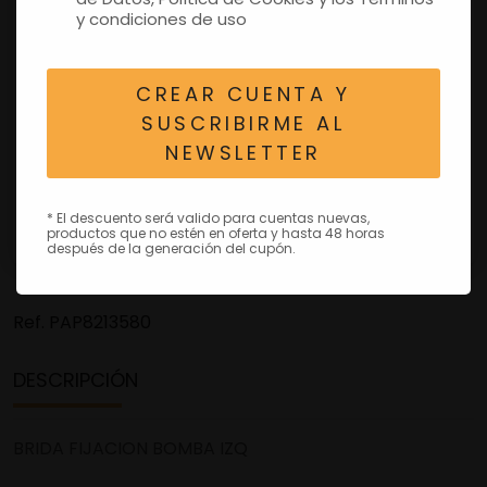
y condiciones de uso
CREAR CUENTA Y
SUSCRIBIRME AL
NEWSLETTER
* El descuento será valido para cuentas nuevas,
productos que no estén en oferta y hasta 48 horas
después de la generación del cupón.
Ref.
PAP8213580
DESCRIPCIÓN
BRIDA FIJACION BOMBA IZQ