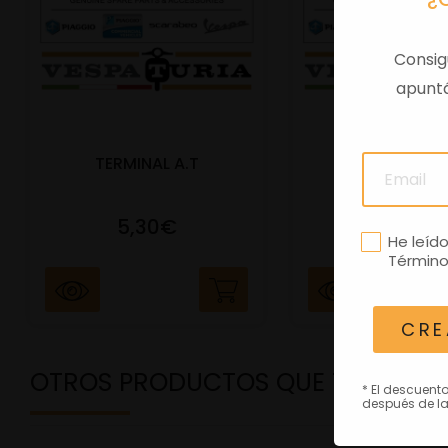
Consig
apuntá
TERMINAL A.T
PORTAMATRIC
5,30€
41,47€
He leíd
Término
CRE
OTROS PRODUCTOS QUE TE PODRÍ
* El descuent
después de la