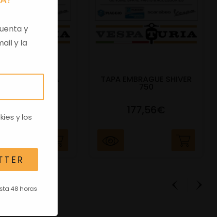
uenta y
ail y la
 VIRGEN APRILIA
TAPA EMBRAGUE SHIVER
C/TRANSPO
750
82,96€
177,56€
kies
y los
TTER
asta 48 horas