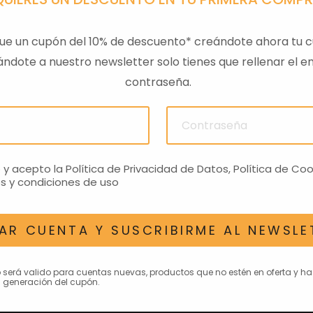
ue un cupón del 10% de descuento* creándote ahora tu c
ndote a nuestro newsletter solo tienes que rellenar el em
contraseña.
ULAS
SENSOR PRESION
LLAVE
ACEITEROMO
24,28€
o y acepto la
Política de Privacidad de Datos
,
Política de Coo
s y condiciones de uso
AR CUENTA Y SUSCRIBIRME AL NEWSLE
AN INTERESAR
o será valido para cuentas nuevas, productos que no estén en oferta y h
 generación del cupón.