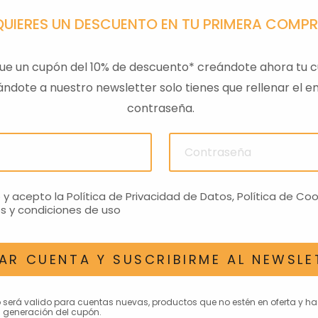
QUIERES UN DESCUENTO EN TU PRIMERA COMP
ue un cupón del 10% de descuento* creándote ahora tu c
ndote a nuestro newsletter solo tienes que rellenar el em
contraseña.
ULAS
SENSOR PRESION
LLAVE
ACEITEROMO
24,28€
o y acepto la
Política de Privacidad de Datos
,
Política de Coo
s y condiciones de uso
AR CUENTA Y SUSCRIBIRME AL NEWSLE
AN INTERESAR
o será valido para cuentas nuevas, productos que no estén en oferta y h
 generación del cupón.