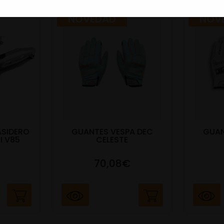
NOVEDAD
NOV
ASIDERO
GUANTES VESPA DEC
GUAN
I V85
CELESTE
70,08€