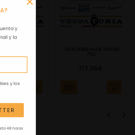
RA?
uenta y
ail y la
 VIRGEN APRILIA
TAPA EMBRAGUE SHIVER
C/TRANSPO
750
82,96€
177,56€
kies
y los
TTER
asta 48 horas