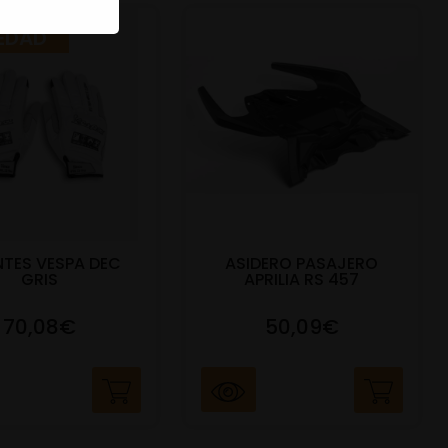
EDAD
TES VESPA DEC
ASIDERO PASAJERO
GRIS
APRILIA RS 457
70,08€
50,09€