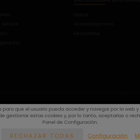
asión
Motos
 Service
Accesorios moto
oto
Recambios
 garantía
s para que el usuario pueda acceder y navegar por la web y a
e gestionar estas cookies y, por lo tanto, aceptarlas o recha
Panel de Configuración.
Configuración
M
RECHAZAR TODAS