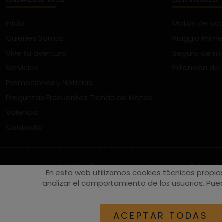
Inicio
Motos de oc
Quienes Somos
Piaggio Prime
Vive tu aventura
Seguro de m
Servicios
Extensión de
Promociones y Noticias
Preguntas Frecuentes Tienda de Motos
Valencia
Contacto
vespaturia.es
© 2022 - Páginas web en Valencia -
Edina
En esta web utilizamos cookies técnicas propia
analizar el comportamiento de los usuarios. Pued
ACEPTAR TODAS