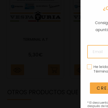
¿
Consig
apuntá
TERMINAL A.T
PORTAMATRIC
5,30€
41,47€
He leíd
Término
CRE
OTROS PRODUCTOS QUE TE PODRÍ
* El descuent
después de la