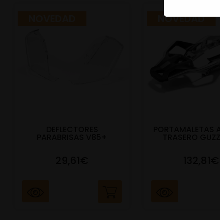
NOVEDAD
NOVEDAD
DEFLECTORES
PORTAMALETAS 
PARABRISAS V85+
TRASERO GUZZ
29,61€
132,81€