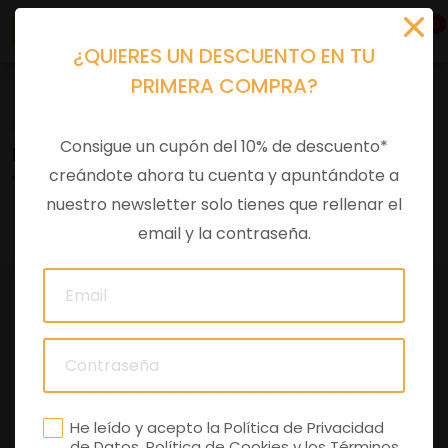
0
¿QUIERES UN DESCUENTO EN TU
PRIMERA COMPRA?
Recambios
>
Despieces
Consigue un cupón del 10% de descuento*
BOMBA FRENO DEL
creándote ahora tu cuenta y apuntándote a
nuestro newsletter solo tienes que rellenar el
0 comentarios
email y la contraseña.
He leído y acepto la
Política de Privacidad
de Datos
,
Política de Cookies
y los
Términos