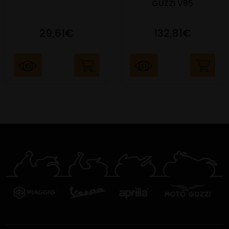
GUZZI V85
29,61€
132,81€