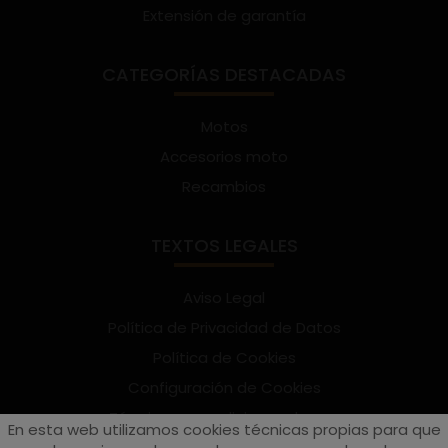
Extensión de garantía
CATEGORÍAS DESTACADAS
Motos
Accesorios moto
Recambios
TEXTOS LEGALES
Aviso Legal
Política de Privacidad de Datos
Política de Cookies
Configuración de Cookies
Términos y condiciones de uso
En esta web utilizamos cookies técnicas propias para que
Suscríbete al Newsletter