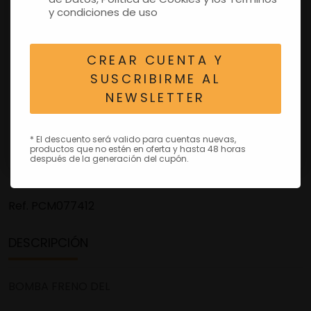
y condiciones de uso
CREAR CUENTA Y
SUSCRIBIRME AL
NEWSLETTER
* El descuento será valido para cuentas nuevas,
productos que no estén en oferta y hasta 48 horas
después de la generación del cupón.
Ref.
PCM077412
DESCRIPCIÓN
BOMBA FRENO DEL