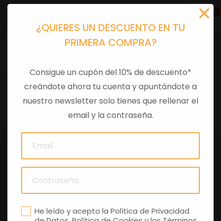
0
¿QUIERES UN DESCUENTO EN TU
PRIMERA COMPRA?
Recambios
>
Despieces
Consigue un cupón del 10% de descuento*
BOMBA FRENO DEL X8 125
creándote ahora tu cuenta y apuntándote a
nuestro newsletter solo tienes que rellenar el
0 comentarios
email y la contraseña.
He leído y acepto la
Política de Privacidad
de Datos
,
Política de Cookies
y los
Términos