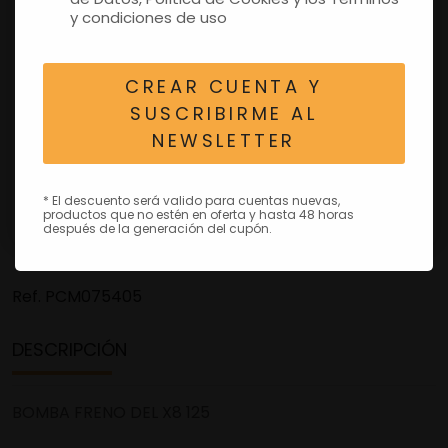
y condiciones de uso
CREAR CUENTA Y
SUSCRIBIRME AL
NEWSLETTER
* El descuento será valido para cuentas nuevas,
productos que no estén en oferta y hasta 48 horas
después de la generación del cupón.
Ref.
PCM075405
DESCRIPCIÓN
BOMBA FRENO DEL X8 125