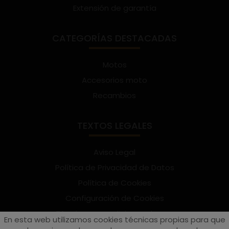
Extensión de garantía
CATEGORÍAS DESTACADAS
Motos
Accesorios moto
Recambios
TEXTOS LEGALES
Aviso Legal
Política de Privacidad de Datos
Política de Cookies
Configuración de Cookies
Términos y condiciones de uso
En esta web utilizamos cookies técnicas propias para que
Suscríbete al Newsletter