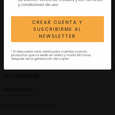
y condiciones de uso
CREAR CUENTA Y
SUSCRIBIRME AL
NEWSLETTER
* El descuento será valido para cuentas nuevas,
productos que no estén en oferta y hasta 48 horas
después de la generación del cupón.
Ref.
P606913M0BR
DESCRIPCIÓN
BOLSO "BOX" AZUL + ROJO