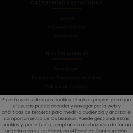
CATEGORÍAS DESTACADAS
Motos
Accesorios moto
Recambios
TEXTOS LEGALES
Aviso Legal
Política de Privacidad de Datos
Política de Cookies
Configuración de Cookies
En esta web utilizamos cookies técnicas propias para que
Términos y condiciones de uso
el usuario pueda acceder y navegar por la web y
analíticas de terceros para medir la audiencia y analizar el
Suscríbete al Newsletter
comportamiento de los usuarios. Puede gestionar estas
cookies y, por lo tanto, aceptarlas o rechazarlas de forma
unitaria o en su totalidad, en el Panel de Configuración.