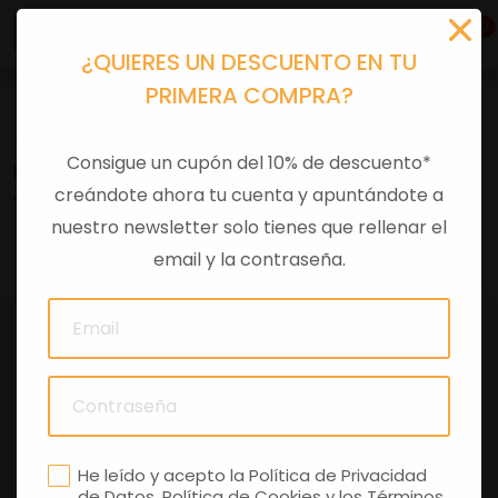
0
¿QUIERES UN DESCUENTO EN TU
PRIMERA COMPRA?
Accesorios moto
>
Otros
Consigue un cupón del 10% de descuento*
BOLSO "BOX" AZUL + ROJO
creándote ahora tu cuenta y apuntándote a
nuestro newsletter solo tienes que rellenar el
0 comentarios
email y la contraseña.
He leído y acepto la
Política de Privacidad
de Datos
,
Política de Cookies
y los
Términos