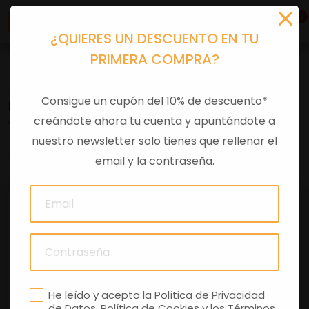
0
¿QUIERES UN DESCUENTO EN TU
PRIMERA COMPRA?
Accesorios moto
>
Otros
Consigue un cupón del 10% de descuento*
BOLSA TRASERA PIEL VESPA GTS
creándote ahora tu cuenta y apuntándote a
nuestro newsletter solo tienes que rellenar el
0 comentarios
email y la contraseña.
He leído y acepto la
Política de Privacidad
de Datos
,
Política de Cookies
y los
Términos