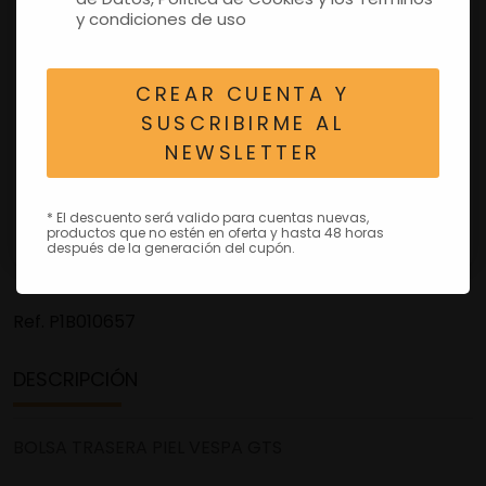
y condiciones de uso
CREAR CUENTA Y
SUSCRIBIRME AL
NEWSLETTER
* El descuento será valido para cuentas nuevas,
productos que no estén en oferta y hasta 48 horas
después de la generación del cupón.
Ref.
P1B010657
DESCRIPCIÓN
BOLSA TRASERA PIEL VESPA GTS