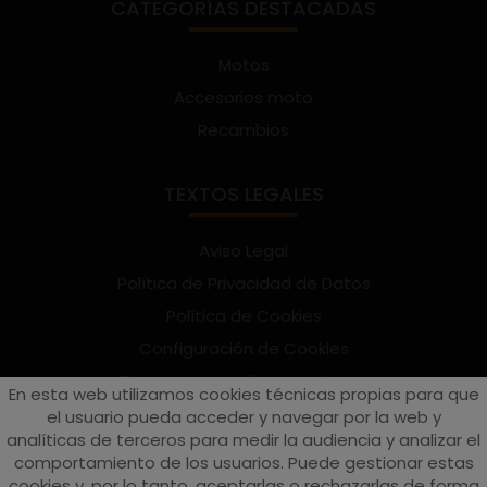
CATEGORÍAS DESTACADAS
Motos
Accesorios moto
Recambios
TEXTOS LEGALES
Aviso Legal
Política de Privacidad de Datos
Política de Cookies
Configuración de Cookies
Términos y condiciones de uso
En esta web utilizamos cookies técnicas propias para que
Suscríbete al Newsletter
el usuario pueda acceder y navegar por la web y
analíticas de terceros para medir la audiencia y analizar el
comportamiento de los usuarios. Puede gestionar estas
cookies y, por lo tanto, aceptarlas o rechazarlas de forma