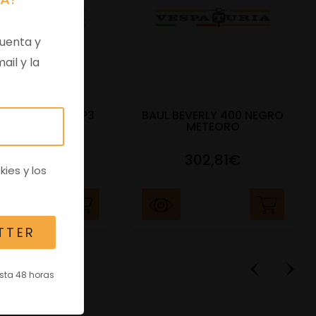
uenta y
ail y la
DO BAUL 52L MP3
BAUL BEVERLY 400 NEGRO
400CC NE
METEORO
91,17€
302,81€
kies
y los
TTER
asta 48 horas