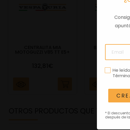
Consig
apuntá
CENTRALITA MIA
BAUL TRAS VES
MOTOGUZZI V85 TT E5+
E5+ BEIGE Q
132,81€
292,81
He leíd
Término
CRE
OTROS PRODUCTOS QUE TE PODRÍ
* El descuent
después de la