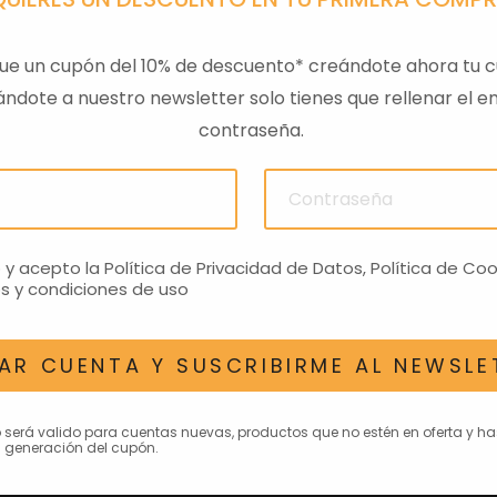
ue un cupón del 10% de descuento* creándote ahora tu c
ndote a nuestro newsletter solo tienes que rellenar el em
contraseña.
PA GTS
TAPA SILLIN PASAJERO
RESPAL
01
RS660 NEGRO
€
272,81€
o y acepto la
Política de Privacidad de Datos
,
Política de Coo
s y condiciones de uso
AR CUENTA Y SUSCRIBIRME AL NEWSLE
AN INTERESAR
o será valido para cuentas nuevas, productos que no estén en oferta y h
 generación del cupón.