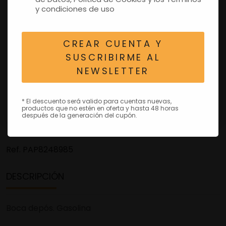
y condiciones de uso
CREAR CUENTA Y
SUSCRIBIRME AL
NEWSLETTER
* El descuento será valido para cuentas nuevas,
productos que no estén en oferta y hasta 48 horas
después de la generación del cupón.
Ref.
PAP8248985
DESCRIPCIÓN
Boca depós. Gasolina