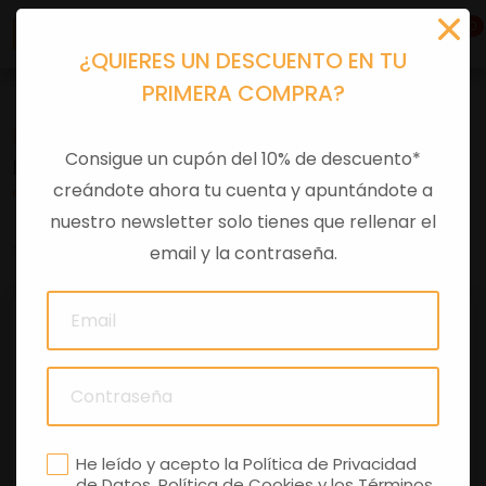
0
¿QUIERES UN DESCUENTO EN TU
PRIMERA COMPRA?
Recambios
>
Despieces
Consigue un cupón del 10% de descuento*
BOCA DEPÓS. GASOLINA
creándote ahora tu cuenta y apuntándote a
nuestro newsletter solo tienes que rellenar el
0 comentarios
email y la contraseña.
He leído y acepto la
Política de Privacidad
de Datos
,
Política de Cookies
y los
Términos