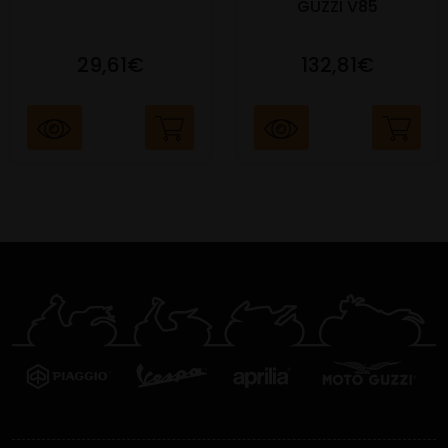
GUZZI V85
29,61€
132,81€