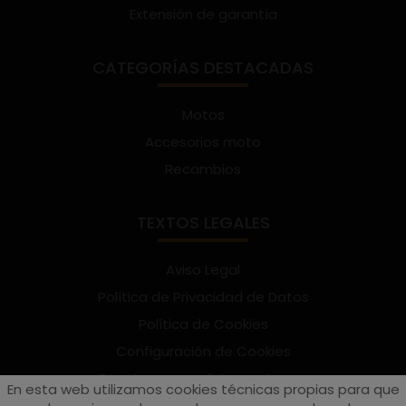
Extensión de garantía
CATEGORÍAS DESTACADAS
Motos
Accesorios moto
Recambios
TEXTOS LEGALES
Aviso Legal
Política de Privacidad de Datos
Política de Cookies
Configuración de Cookies
Términos y condiciones de uso
En esta web utilizamos cookies técnicas propias para que
Suscríbete al Newsletter