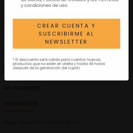
y condiciones de uso
CREAR CUENTA Y
SUSCRIBIRME AL
NEWSLETTER
* El descuento será valido para cuentas nuevas,
productos que no estén en oferta y hasta 48 horas
después de la generación del cupón.
Ref.
PCM328305
DESCRIPCIÓN
BAUL TRAS VESPA GTS E5+ BEIGE