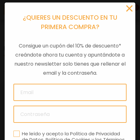
0
¿QUIERES UN DESCUENTO EN TU
PRIMERA COMPRA?
Accesorios moto
>
Otros
Consigue un cupón del 10% de descuento*
BAUL TRAS VESPA GTS E5+ BEIGE Q01
creándote ahora tu cuenta y apuntándote a
nuestro newsletter solo tienes que rellenar el
0 comentarios
email y la contraseña.
He leído y acepto la
Política de Privacidad
de Datos
,
Política de Cookies
y los
Términos