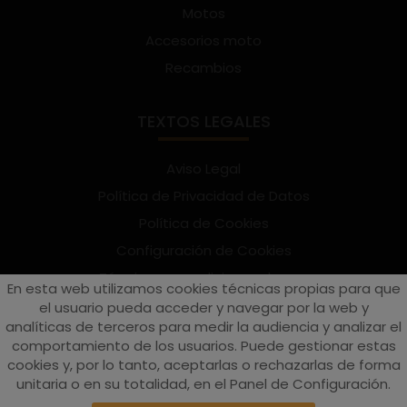
Motos
Accesorios moto
Recambios
TEXTOS LEGALES
Aviso Legal
Política de Privacidad de Datos
Política de Cookies
Configuración de Cookies
Términos y condiciones de uso
En esta web utilizamos cookies técnicas propias para que
Suscríbete al Newsletter
el usuario pueda acceder y navegar por la web y
analíticas de terceros para medir la audiencia y analizar el
comportamiento de los usuarios. Puede gestionar estas
cookies y, por lo tanto, aceptarlas o rechazarlas de forma
vespaturia.es
© 2022 - Páginas web en Valencia -
Edina
unitaria o en su totalidad, en el Panel de Configuración.