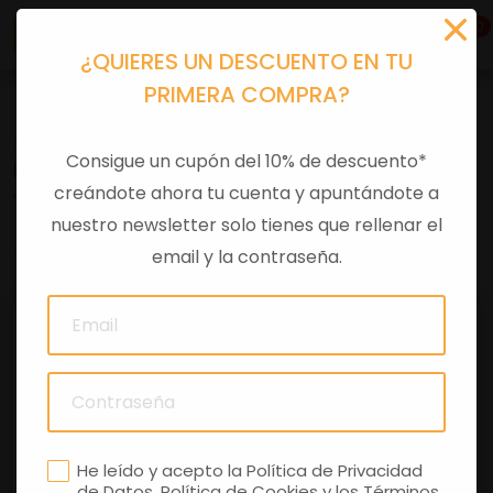
0
¿QUIERES UN DESCUENTO EN TU
PRIMERA COMPRA?
Accesorios moto
>
Otros
Consigue un cupón del 10% de descuento*
BAUL TRAS V85+ NEGRO 38L
creándote ahora tu cuenta y apuntándote a
nuestro newsletter solo tienes que rellenar el
0 comentarios
email y la contraseña.
He leído y acepto la
Política de Privacidad
de Datos
,
Política de Cookies
y los
Términos