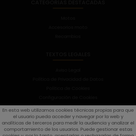
CATEGORÍAS DESTACADAS
Motos
Accesorios moto
Recambios
TEXTOS LEGALES
Aviso Legal
Política de Privacidad de Datos
Política de Cookies
Configuración de Cookies
Términos y condiciones de uso
En esta web utilizamos cookies técnicas propias para que
Suscríbete al Newsletter
el usuario pueda acceder y navegar por la web y
analíticas de terceros para medir la audiencia y analizar el
comportamiento de los usuarios. Puede gestionar estas
cookies y, por lo tanto, aceptarlas o rechazarlas de forma