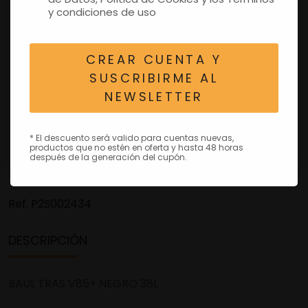
y condiciones de uso
CREAR CUENTA Y
SUSCRIBIRME AL
NEWSLETTER
* El descuento será valido para cuentas nuevas,
productos que no estén en oferta y hasta 48 horas
después de la generación del cupón.
Ref.
P2S002434
DESCRIPCIÓN
BAUL TRAS V85+ NEGRO 38L