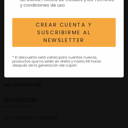
y condiciones de uso
CREAR CUENTA Y
SUSCRIBIRME AL
NEWSLETTER
* El descuento será valido para cuentas nuevas,
productos que no estén en oferta y hasta 48 horas
después de la generación del cupón.
Ref.
PAP8206796
DESCRIPCIÓN
ATOMIZADOR GASOLINA