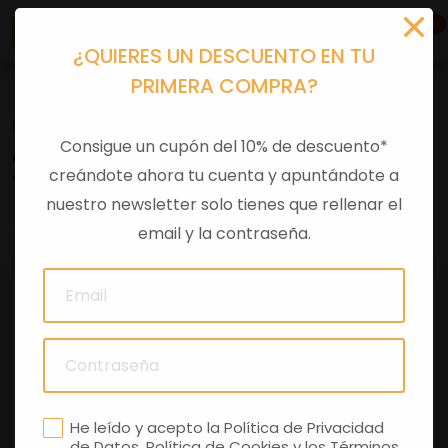
0
¿QUIERES UN DESCUENTO EN TU
PRIMERA COMPRA?
Recambios
>
Despieces
Consigue un cupón del 10% de descuento*
ATOMIZADOR GASOLINA
creándote ahora tu cuenta y apuntándote a
nuestro newsletter solo tienes que rellenar el
0 comentarios
email y la contraseña.
He leído y acepto la
Política de Privacidad
de Datos
,
Política de Cookies
y los
Términos