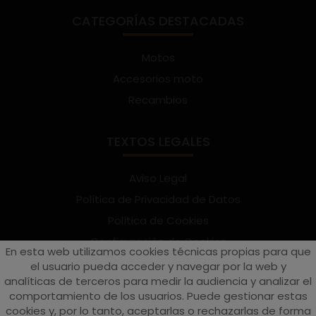
CATEGORÍAS DESTACADAS
Motos
Accesorios moto
Recambios
TEXTOS LEGALES
Aviso Legal
Política de Privacidad de Datos
Política de Cookies
Configuración de Cookies
En esta web utilizamos cookies técnicas propias para que
Términos y condiciones de uso
el usuario pueda acceder y navegar por la web y
analíticas de terceros para medir la audiencia y analizar el
Suscríbete al Newsletter
comportamiento de los usuarios. Puede gestionar estas
cookies y, por lo tanto, aceptarlas o rechazarlas de forma