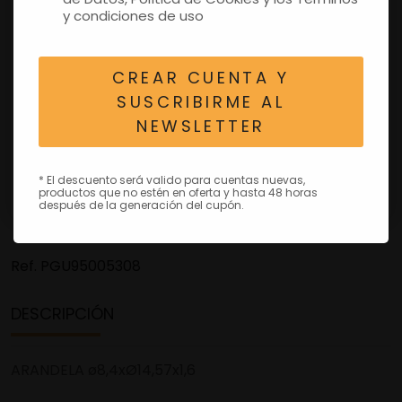
y condiciones de uso
CREAR CUENTA Y
SUSCRIBIRME AL
NEWSLETTER
* El descuento será valido para cuentas nuevas,
productos que no estén en oferta y hasta 48 horas
después de la generación del cupón.
Ref.
PGU95005308
DESCRIPCIÓN
ARANDELA ø8,4xØ14,57x1,6