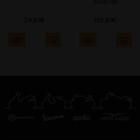
GUZZI V85
29,61€
132,81€