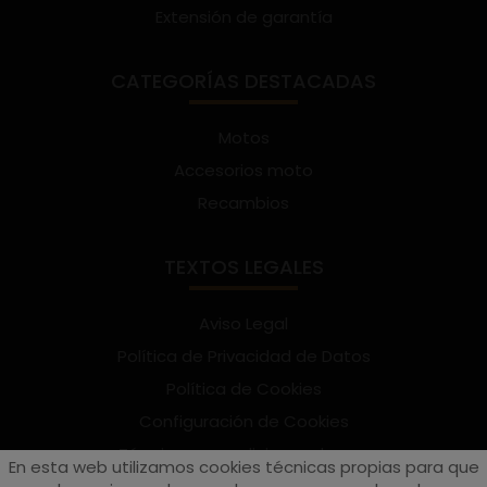
Extensión de garantía
CATEGORÍAS DESTACADAS
Motos
Accesorios moto
Recambios
TEXTOS LEGALES
Aviso Legal
Política de Privacidad de Datos
Política de Cookies
Configuración de Cookies
Términos y condiciones de uso
En esta web utilizamos cookies técnicas propias para que
Suscríbete al Newsletter