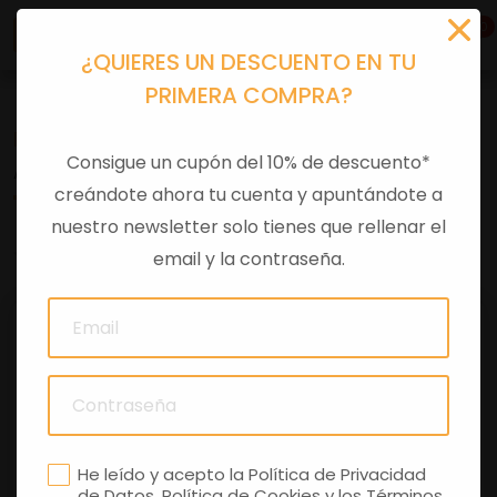
0
¿QUIERES UN DESCUENTO EN TU
PRIMERA COMPRA?
Recambios
>
Despieces
Consigue un cupón del 10% de descuento*
ARANDELA Ø8,4XØ14,57X1,6
creándote ahora tu cuenta y apuntándote a
nuestro newsletter solo tienes que rellenar el
0 comentarios
email y la contraseña.
He leído y acepto la
Política de Privacidad
de Datos
,
Política de Cookies
y los
Términos