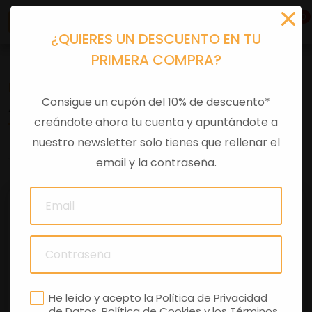
0
¿QUIERES UN DESCUENTO EN TU
PRIMERA COMPRA?
Recambios
>
Despieces
Consigue un cupón del 10% de descuento*
ARANDELA AISLANTE
creándote ahora tu cuenta y apuntándote a
nuestro newsletter solo tienes que rellenar el
0 comentarios
email y la contraseña.
He leído y acepto la
Política de Privacidad
de Datos
,
Política de Cookies
y los
Términos