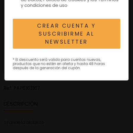
y condiciones de uso
CREAR CUENTA Y
SUSCRIBIRME AL
NEWSLETTER
* El descuento será valido para cuentas nuevas,
productos que no estén en oferta y hasta 48 horas
después de la generación del cupón.
Ref.
PAP8163167
DESCRIPCIÓN
Arandela aislante