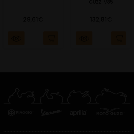
GUZZI V85
29,61€
132,81€