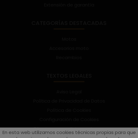
Extensión de garantía
CATEGORÍAS DESTACADAS
Motos
Accesorios moto
Recambios
TEXTOS LEGALES
Aviso Legal
Política de Privacidad de Datos
Política de Cookies
Configuración de Cookies
Términos y condiciones de uso
En esta web utilizamos cookies técnicas propias para que
Suscríbete al Newsletter