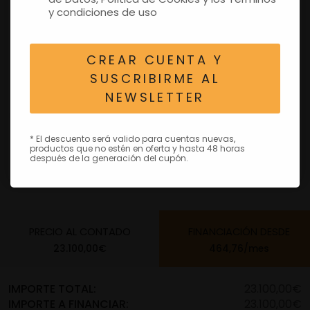
y condiciones de uso
CREAR CUENTA Y
SUSCRIBIRME AL
NEWSLETTER
* El descuento será valido para cuentas nuevas,
productos que no estén en oferta y hasta 48 horas
después de la generación del cupón.
PRECIO AL CONTADO
FINANCIACIÓN
DESDE
23.100,00€
464,76/mes
IMPORTE TOTAL:
23.100,00€
IMPORTE A FINANCIAR:
23.100,00€