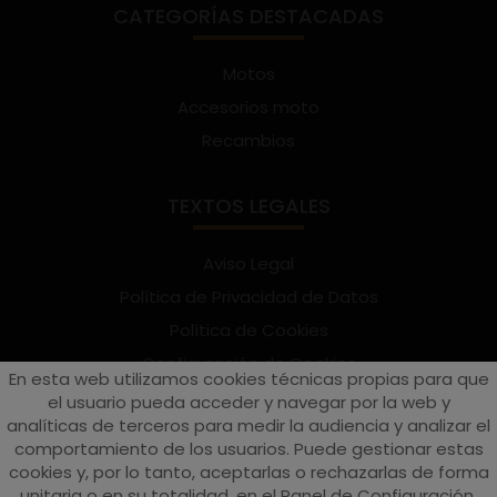
CATEGORÍAS DESTACADAS
Motos
Accesorios moto
Recambios
TEXTOS LEGALES
Aviso Legal
Política de Privacidad de Datos
Política de Cookies
Configuración de Cookies
En esta web utilizamos cookies técnicas propias para que
Términos y condiciones de uso
el usuario pueda acceder y navegar por la web y
analíticas de terceros para medir la audiencia y analizar el
Suscríbete al Newsletter
comportamiento de los usuarios. Puede gestionar estas
cookies y, por lo tanto, aceptarlas o rechazarlas de forma
unitaria o en su totalidad, en el Panel de Configuración.