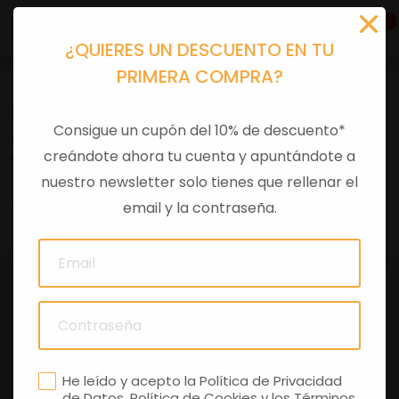
0
¿QUIERES UN DESCUENTO EN TU
PRIMERA COMPRA?
Motos
> APRILIA RSV4 E5+
Consigue un cupón del 10% de descuento*
APRILIA RSV4 E5+
creándote ahora tu cuenta y apuntándote a
nuestro newsletter solo tienes que rellenar el
0 comentarios
email y la contraseña.
He leído y acepto la
Política de Privacidad
de Datos
,
Política de Cookies
y los
Términos