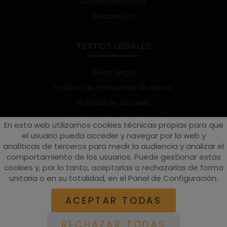
Accesorios moto
Recambios
TEXTOS LEGALES
Aviso Legal
Política de Privacidad de Datos
Política de Cookies
Configuración de Cookies
En esta web utilizamos cookies técnicas propias para que
Términos y condiciones de uso
el usuario pueda acceder y navegar por la web y
analíticas de terceros para medir la audiencia y analizar el
Suscríbete al Newsletter
comportamiento de los usuarios. Puede gestionar estas
cookies y, por lo tanto, aceptarlas o rechazarlas de forma
unitaria o en su totalidad, en el Panel de Configuración.
vespaturia.es
© 2022 - Páginas web en Valencia -
Edina
ACEPTAR TODAS
RECHAZAR TODAS