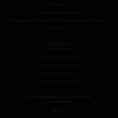
Servicios
navegación de forma sencilla e inteligente.
Promociones y Noticias
Preguntas Frecuentes Tienda de Motos Valencia
Contacto
SERVICIOS
Motos de ocasión
Piaggio Prime Service
Seguro de moto
Extensión de garantía
CATEGORÍAS DESTACADAS
Motos