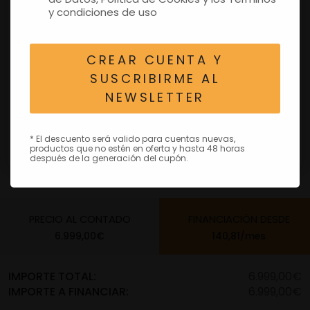
y condiciones de uso
CREAR CUENTA Y
SUSCRIBIRME AL
NEWSLETTER
* El descuento será valido para cuentas nuevas,
productos que no estén en oferta y hasta 48 horas
después de la generación del cupón.
PRECIO AL CONTADO
FINANCIACIÓN
DESDE
6.999,00€
140,81/mes
IMPORTE TOTAL:
6.999,00€
IMPORTE A FINANCIAR:
6.999,00€