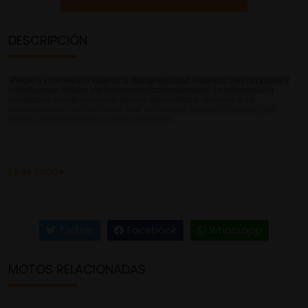
DESCRIPCIÓN
Precio y promoción sujetos a disponibilidad, vigencia de campaña y
condiciones finales del fabricante/concesionario. La información
publicada puede contener errores tipográficos, técnicos o de
actualización. La oferta solo será vinculante tras confirmación por
escrito mediante presupuesto definitivo.
LISTA PARA TODO
La mejor relación potencia-peso de su categoría en
Leer más
cualquier terreno.
La SR GT 400 se desarrolla y fabrica en Noale, Italia,
donde la competición es una cultura y la innovación
una tradición: creada para quienes reconocen su
Twitter
Facebook
Whatsapp
auténtico espíritu deportivo en cualquier terreno,
está lista para todo, desde rutas urbanas hasta
MOTOS RELACIONADAS
carreteras abiertas fuera de la ciudad; cada
kilómetro es pura adrenalina.