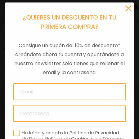
0
¿QUIERES UN DESCUENTO EN TU
PRIMERA COMPRA?
Motos
> APRILIA SR GT 400 RALLY REPLICA E5+
Consigue un cupón del 10% de descuento*
APRILIA SR GT 400 RALLY REPLICA E5+
creándote ahora tu cuenta y apuntándote a
nuestro newsletter solo tienes que rellenar el
0 comentarios
email y la contraseña.
He leído y acepto la
Política de Privacidad
de Datos
,
Política de Cookies
y los
Términos